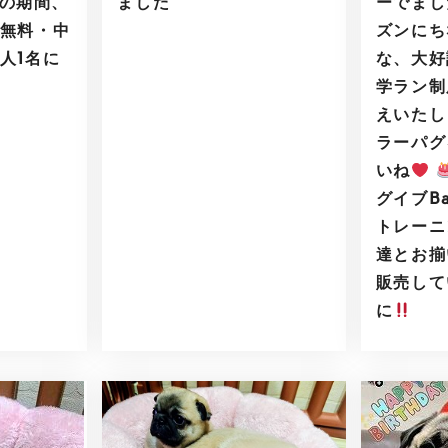
6の期間、
ました
ーでまし
無料・中
ズンにち
人1名に
な、大好
）
学ラン制
えいたし
ラーパグ
いね
グイブB
トレーニ
達とお揃
販売して
に