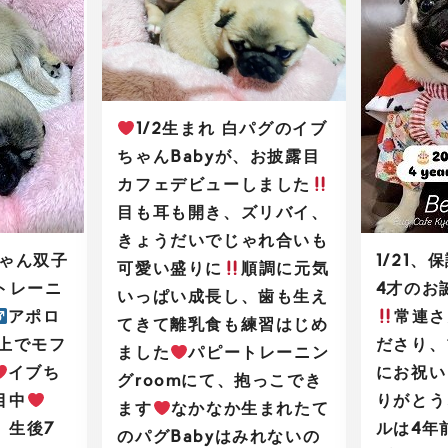
1/2生まれ 白パグのイブ
ちゃんBabyが、お披露目
カフェデビューしました
目も耳も開き、ズリバイ、
きょうだいでじゃれ合いも
ちゃん双子
1/21
可愛い盛りに
順調に元気
トレーニ
4才のお
いっぱい成長し、歯も生え
アポロ
常連さ
てきて離乳食も練習はじめ
の上でモフ
ださり、
ました
パピートレーニン
イブち
にお祝い
グroomにて、抱っこでき
目中
りがとう
ます
なかなか生まれたて
、生後7
ルは4年
のパグBabyはみれないの