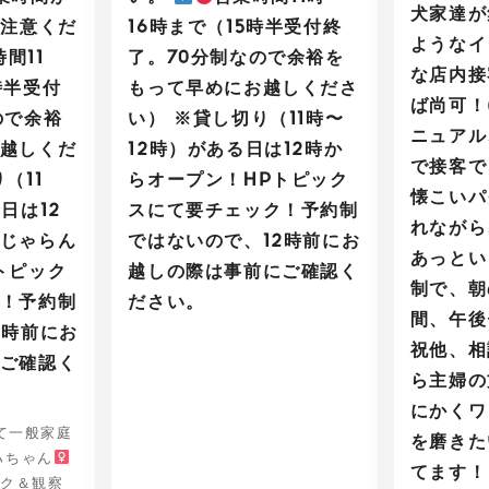
犬家達が
ご注意くだ
16時まで（15時半受付終
ようなイ
間11
了。70分制なので余裕を
な店内接
時半受付
もって早めにお越しくださ
ば尚可！
ので余裕
い） ※貸し切り（11時〜
ニュアル
越しくだ
12時）がある日は12時か
で接客で
（11
らオープン！HPトピック
懐こいパ
日は12
スにて要チェック！予約制
れながら
じゃらん
ではないので、12時前にお
あっとい
トピック
越しの際は事前にご確認く
制で、朝
！予約制
ださい。
間、午後
2時前にお
祝他、相
ご確認く
ら主婦の
にかくワ
して一般家庭
を磨きた
ハちゃん
てます
ック＆観察