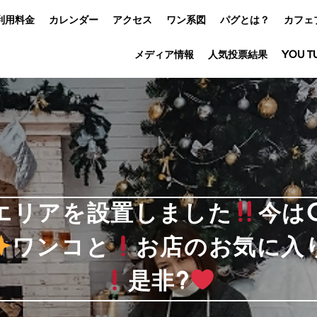
利用料金
カレンダー
アクセス
ワン系図
パグとは？
カフェ
メディア情報
人気投票結果
YOU T
エリアを設置しました
今はC
ワンコと
お店のお気に入
是非?