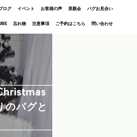
ブログ
イベント
お客様の声
里親会
パグお見合い
UBE
忘れ物
オフ会
注意事項
ご予約はこちら
問い合わせ
アニバーサリ
ー
hristmas
りのパグと