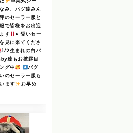
た
️
卒業式シー
なみ、パグ達みん
評のセーラー服と
服で皆様をお出迎
ます
可愛いセー
を見に来てくださ
1/2生まれの白パ
aby達もお披露目
ング中
パグ
いのセーラー服も
います
️
お早め