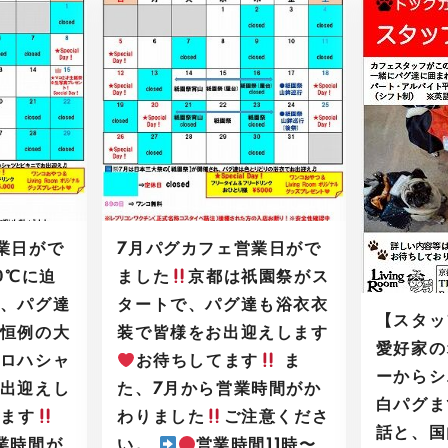
業日がで
7月パグカフェ営業日がで
0℃に迫
ました
京都は祇園祭がス
、パグ達
タートで、パグ達も浴衣衣
【スタッ
恒例の大
装で皆様をお出迎えします
愛好家の
ロハシャ
お待ちしてます
ま
ーからシ
出迎えし
た、7月から営業時間がか
白パグま
てます
わりました
ご注意くださ
話と、国
業時間が
い。
営業時間11時〜