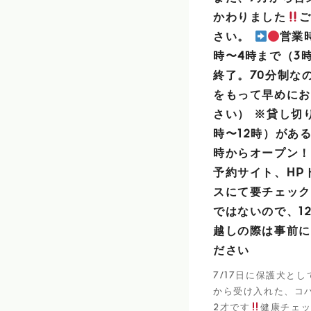
かわりました
さい。
営業時
時〜4時まで（3
終了。70分制な
をもって早めにお
さい） ※貸し切り
時〜12時）がある
時からオープン！
予約サイト、HP
スにて要チェック
ではないので、1
越しの際は事前に
ださい
7/17日に保護犬と
から受け入れた、コ
2才です
健康チェ