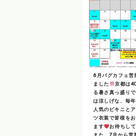
8月パグカフェ営
ました
京都は4
る暑さ真っ盛りで
は涼しげな、毎年
人気のビキニとア
ツ衣装で皆様をお
ます
お待ちし
また、7月から営