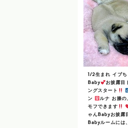
1/2生まれ イブ
Baby
お披露目
ングスタート
ン
ルナ お膝
モフできます
ゃんBabyお披露
Babyルームには