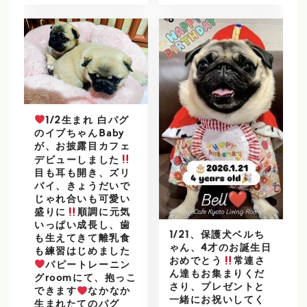
1/2生まれ 白パグ
のイブちゃんBaby
が、お披露目カフェ
デビューしました
目も耳も開き、ズリ
バイ、きょうだいで
じゃれ合いも可愛い
盛りに
順調に元気
いっぱい成長し、歯
1/21、保護犬ベルち
も生えてきて離乳食
ゃん、4才のお誕生日
も練習はじめました
おめでとう
常連さ
パピートレーニン
ん達もお集まりくだ
グroomにて、抱っこ
さり、プレゼントと
できます
なかなか
一緒にお祝いしてく
生まれたてのパグ