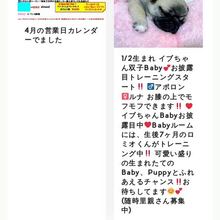
4月の営業日カレンダ
ーでました
1/2生まれ イブちゃ
ん双子Baby
お披露
目トレーニングスタ
ート
アポロン
ルナ お膝の上でモ
フモフできます
イブちゃんBabyお披
露目中
Babyルーム
には、生後7ヶ月のロ
ミオくんがトレーニ
ング中
可愛い盛り
の生まれたての
Baby、Puppyとふれ
あえるチャンス
お
待ちしてます
(随時里親さん募集
中)