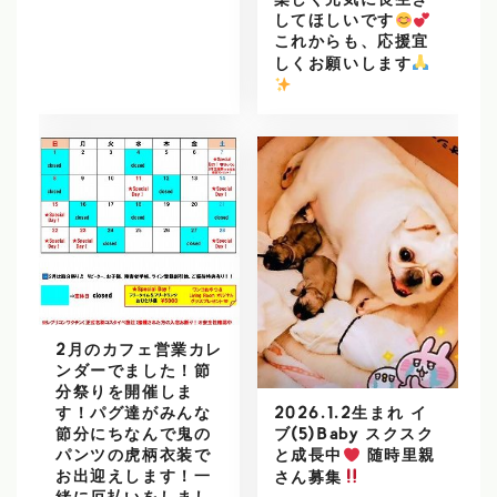
楽しく元気に長生き
してほしいです
これからも、応援宜
しくお願いします
️
2月のカフェ営業カレ
ンダーでました！節
分祭りを開催しま
2026.1.2生まれ イ
す！パグ達がみんな
ブ(5)Baby スクスク
節分にちなんで鬼の
パンツの虎柄衣装で
と成長中
随時里親
お出迎えします！一
さん募集