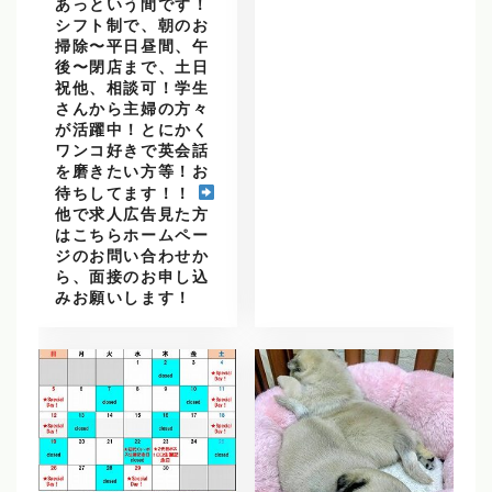
あっという間です！
シフト制で、朝のお
掃除〜平日昼間、午
後〜閉店まで、土日
祝他、相談可！学生
さんから主婦の方々
が活躍中！とにかく
ワンコ好きで英会話
を磨きたい方等！お
待ちしてます！！
他で求人広告見た方
はこちらホームペー
ジのお問い合わせか
ら、面接のお申し込
みお願いします！