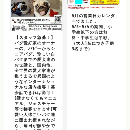
5月の営業日カレンダ
ーでました。
5/3~5/6の期間、小
学生以下の方は無
【スタッフ急募！】
料・中学生は半額。
パグ愛好家のオーナ
（大人1名につき子供
ーの、パピーからシ
3名まで）
ニアパグ、珍しい白
パグまでの愛犬達の
お世話と、国内他、
全世界の愛犬家達が
集うまるで異国のよ
うなインターナショ
ナルな店内接客！英
会話できれば尚可！
(話せなくてもマニュ
アル、ジェスチャー
等で接客できます)可
愛い人懐こいパグ達
に囲まれ癒されなが
ら、毎日が賑やかで