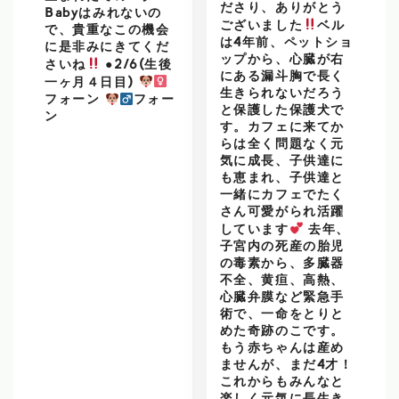
ださり、ありがとう
Babyはみれないの
ございました
ベル
で、貴重なこの機会
は4年前、ペットショ
に是非みにきてくだ
ップから、心臓が右
さいね
●2/6(生後
にある漏斗胸で長く
一ヶ月４日目)
生きられないだろう
フォーン
フォー
と保護した保護犬で
ン
す。カフェに来てか
らは全く問題なく元
気に成長、子供達に
も恵まれ、子供達と
一緒にカフェでたく
さん可愛がられ活躍
しています
去年、
子宮内の死産の胎児
の毒素から、多臓器
不全、黄疸、高熱、
心臓弁膜など緊急手
術で、一命をとりと
めた奇跡のこです。
もう赤ちゃんは産め
ませんが、まだ4才！
これからもみんなと