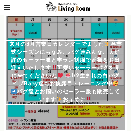
来月の3月営業日カレンダーでました
️
卒業
式シーズンにちなみ、パグ達みんな、大好
評のセーラー服と学ラン制服で皆様をお出
迎えいたします
可愛いセーラーパグを見
に来てくださいね
1/2生まれの白パグ
イブBaby達もお披露目トレーニング中
パグ達とお揃いのセーラー服も販売して
います
️
お早めに