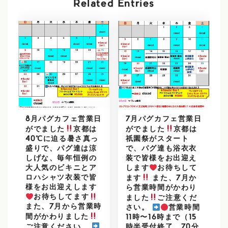
Related Entries
8月パグカフェ営業日
7月パグカフェ営業日
がでました
京都は
がでました
京都は
40℃に迫る暑さ真っ
祇園祭がスタート
盛りで、パグ達は涼
で、パグ達も浴衣衣
しげな、毎年恒例の
装で皆様をお出迎え
大人気のビキニとア
します
お待ちして
ロハシャツ衣装で皆
ます
また、7月か
様をお出迎えします
ら営業時間がかわり
お待ちしてます
ました
ご注意くだ
また、7月から営業時
さい。
営業時間
間がかわりました
11時〜16時まで（15
ご注意ください。
時半受付終了。70分