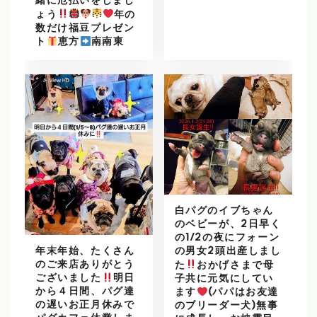
緒に厄払いをしまし
ょう
年の
数だけ福豆プレゼン
ト
恵方
南南東
白パグのイブちゃん
のベビーが、2日早く
の1/2の夜にフォーン
年末年始、たくさん
の男女2頭出産しまし
のご来店ありがとう
た
おかげさまで母
ございました
明日
子共に元気にしてい
から４日間、パグ達
ます
(パパはお友達
の遅いお正月休みで
のブリーダー犬)無事