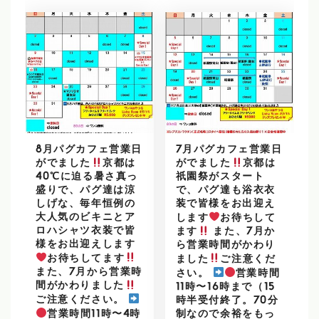
8月パグカフェ営業日
7月パグカフェ営業日
がでました
京都は
がでました
京都は
40℃に迫る暑さ真っ
祇園祭がスタート
盛りで、パグ達は涼
で、パグ達も浴衣衣
しげな、毎年恒例の
装で皆様をお出迎え
大人気のビキニとア
します
お待ちして
ロハシャツ衣装で皆
ます
また、7月か
様をお出迎えします
ら営業時間がかわり
お待ちしてます
ました
ご注意くだ
また、7月から営業時
さい。
営業時間
間がかわりました
11時〜16時まで（15
ご注意ください。
時半受付終了。70分
営業時間11時〜4時
制なので余裕をもっ