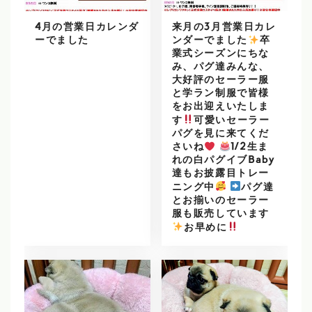
4月の営業日カレンダ
来月の3月営業日カレ
ーでました
ンダーでました
️
卒
業式シーズンにちな
み、パグ達みんな、
大好評のセーラー服
と学ラン制服で皆様
をお出迎えいたしま
す
可愛いセーラー
パグを見に来てくだ
さいね
1/2生ま
れの白パグイブBaby
達もお披露目トレー
ニング中
パグ達
とお揃いのセーラー
服も販売しています
️
お早めに