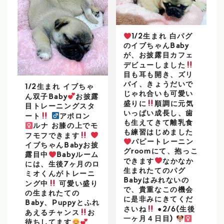
1/2生まれ 白パグ
のイブちゃんBaby
が、お披露目カフェ
デビューしました
目も耳も開き、ズリ
バイ、きょうだいで
1/2生まれ イブちゃ
じゃれ合いも可愛い
ん双子Baby
お披露
盛りに
順調に元気
目トレーニングスタ
いっぱい成長し、歯
ート
アポロン
も生えてきて離乳食
ルナ お膝の上でモ
も練習はじめました
フモフできます
パピートレーニン
イブちゃんBabyお披
グroomにて、抱っこ
露目中
Babyルーム
できます
なかなか
には、生後7ヶ月のロ
生まれたてのパグ
ミオくんがトレーニ
Babyはみれないの
ング中
可愛い盛り
で、貴重なこの機会
の生まれたての
に是非みにきてくだ
Baby、Puppyとふれ
さいね
●2/6(生後
あえるチャンス
お
一ヶ月４日目)
待ちしてます