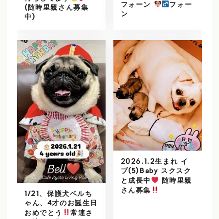
フォーン
フォー
(随時里親さん募集
ン
中)
2026.1.2生まれ イ
ブ(5)Baby スクスク
と成長中
随時里親
さん募集
1/21、保護犬ベルち
ゃん、4才のお誕生日
おめでとう
常連さ