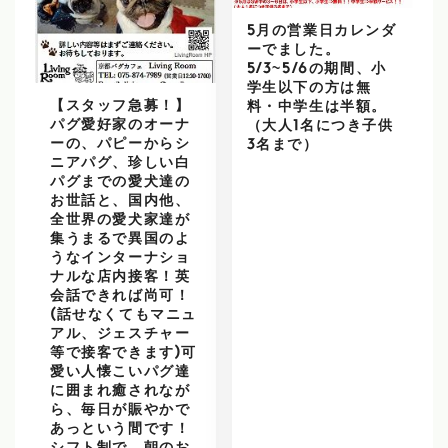
5月の営業日カレンダ
ーでました。
5/3~5/6の期間、小
学生以下の方は無
【スタッフ急募！】
料・中学生は半額。
パグ愛好家のオーナ
（大人1名につき子供
ーの、パピーからシ
3名まで）
ニアパグ、珍しい白
パグまでの愛犬達の
お世話と、国内他、
全世界の愛犬家達が
集うまるで異国のよ
うなインターナショ
ナルな店内接客！英
会話できれば尚可！
(話せなくてもマニュ
アル、ジェスチャー
等で接客できます)可
愛い人懐こいパグ達
に囲まれ癒されなが
ら、毎日が賑やかで
あっという間です！