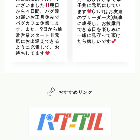
た
おかげさまで母
ございました
明日
子共に元気にしてい
から４日間、パグ達
ます
(パパはお友達
の遅いお正月休みで
のブリーダー犬)無事
パグカフェ休業しま
に成長し、お披露目
す。また、9日から通
できる日を楽しみに
常営業スタート
元
一緒に見守って頂け
気にお出迎えできる
たら嬉しいです
ように充電して、お
待ちしてます
おすすめリンク