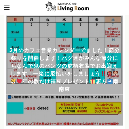
2月のカフェ営業カレンダーでました！節分
祭りを開催します！パグ達がみんな節分に
ちなんで鬼のパンツの虎柄衣装でお出迎え
します！一緒に厄払いをしましょう
年の数だけ福豆プレゼント
恵方
南
南東