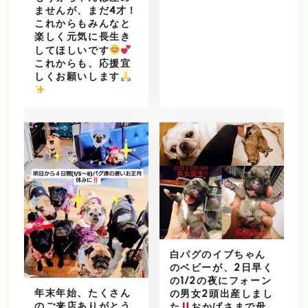
ませんが、まだ4才！
これからもみんなと
楽しく元気に長生き
してほしいです
これからも、応援宜
しくお願いします
️
白パグのイブちゃん
のベビーが、2日早く
の1/2の夜にフォーン
年末年始、たくさん
の男女2頭出産しまし
のご来店ありがとう