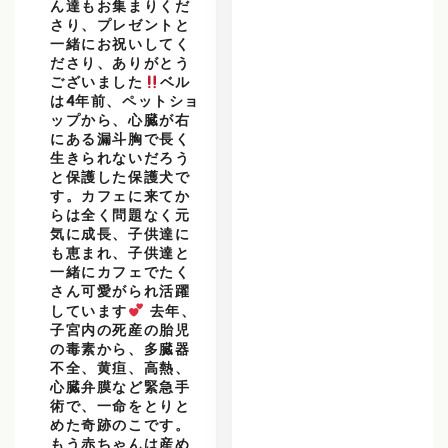
ん達もお集まりくだ
さり、プレゼントと
一緒にお祝いしてく
ださり、ありがとう
ございました
ベル
は4年前、ペットショ
ップから、心臓が右
にある漏斗胸で長く
生きられないだろう
と保護した保護犬で
す。カフェに来てか
らは全く問題なく元
気に成長、子供達に
も恵まれ、子供達と
一緒にカフェでたく
さん可愛がられ活躍
しています
去年、
子宮内の死産の胎児
の毒素から、多臓器
不全、黄疸、高熱、
心臓弁膜など緊急手
術で、一命をとりと
めた奇跡のこです。
もう赤ちゃんは産め