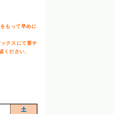
裕をもって早めに
ピックスにて要チ
認ください
。