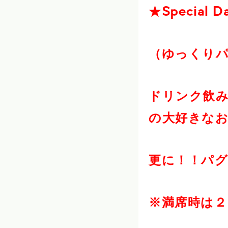
★Special D
（ゆっくり
ドリンク飲
の大好きなお
更に！！パ
※満席時は２