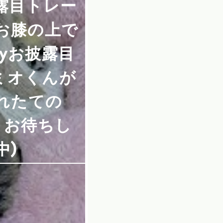
露目トレー
 お膝の上で
byお披露目
ミオくんが
れたての
お待ちし
中)