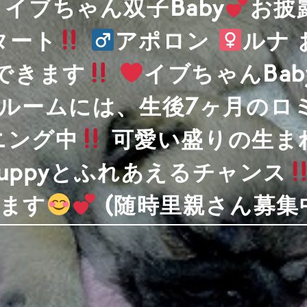
れ イブちゃん双子Baby
お披
タート
アポロン
ルナ
できます
イブちゃんBa
byルームには、生後7ヶ月のロ
ニング中
可愛い盛りの生ま
Puppyとふれあえるチャンス
ます
(随時里親さん募集