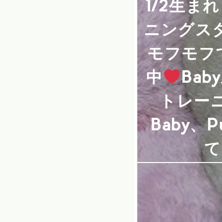
1/2生ま
ニングス
モフモフ
中
Ba
トレー
Baby、
て