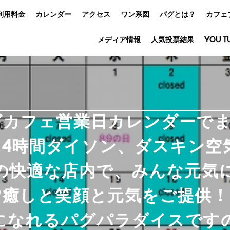
利用料金
カレンダー
アクセス
ワン系図
パグとは？
カフェ
メディア情報
人気投票結果
YOU T
グカフェ営業日カレンダーでま
24時間ダイソン、ダスキン空
の快適な店内で、みんな元気
♡癒しと笑顔と元気をご提供！
になれるパグパラダイスです