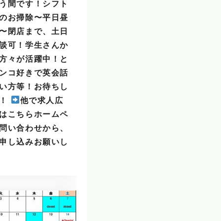
う間です！シフト
のお掃除〜平日昼
〜閉店まで、土日
談可！学生さんか
方々が活躍中！と
ンコ好きで英会話
い方等！お待ちし
！！
他で求人広
はこちらホームペ
問い合わせから、
申し込みお願いし