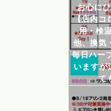
お心に
【店内コ
用・検
他、換気
毎日ハー
いますが
て