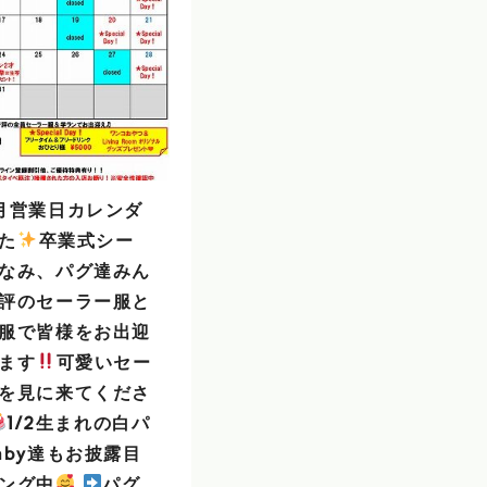
月営業日カレンダ
た
️
卒業式シー
なみ、パグ達みん
評のセーラー服と
服で皆様をお出迎
ます
可愛いセー
を見に来てくださ
1/2生まれの白パ
aby達もお披露目
ング中
パグ