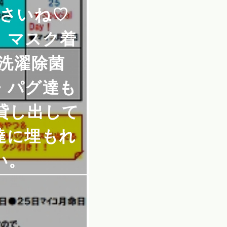
さいね♡
！マスク着
洗濯除菌
・パグ達も
貸し出して
達に埋もれ
い。