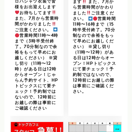
ロハシャツ衣装で皆
ます
また、7月か
様をお出迎えします
ら営業時間がかわり
お待ちしてます
ました
ご注意くだ
また、7月から営業時
さい。
営業時間
間がかわりました
11時〜16時まで（15
ご注意ください。
時半受付終了。70分
営業時間11時〜4時
制なので余裕をもっ
まで（3時半受付終
て早めにお越しくだ
了。70分制なので余
さい） ※貸し切り
裕をもって早めにお
（11時〜12時）があ
越しください） ※貸
る日は12時からオー
し切り（11時〜12
プン！HPトピックス
時）がある日は12時
にて要チェック！予
からオープン！じゃ
約制ではないので、
らん予約サイト、HP
12時前にお越しの際
トピックスにて要チ
は事前にご確認くだ
ェック！予約制では
さい。
ないので、12時前に
お越しの際は事前に
ご確認ください