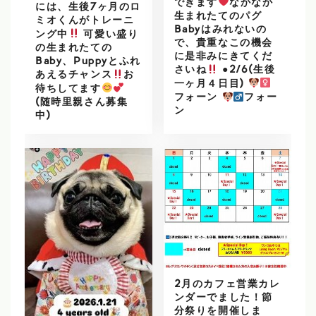
できます
なかなか
には、生後7ヶ月のロ
生まれたてのパグ
ミオくんがトレーニ
Babyはみれないの
ング中
可愛い盛り
で、貴重なこの機会
の生まれたての
に是非みにきてくだ
Baby、Puppyとふれ
さいね
●2/6(生後
あえるチャンス
お
一ヶ月４日目)
待ちしてます
フォーン
フォー
(随時里親さん募集
ン
中)
2月のカフェ営業カレ
ンダーでました！節
分祭りを開催しま