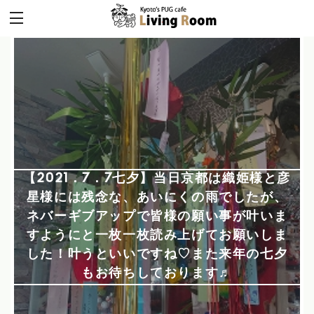
【2021．7．7七夕】当日京都は織姫様と彦
星様には残念な、あいにくの雨でしたが、
ネバーギブアップで皆様の願い事が叶いま
すようにと一枚一枚読み上げてお願いしま
した！叶うといいですね♡また来年の七夕
もお待ちしております♬