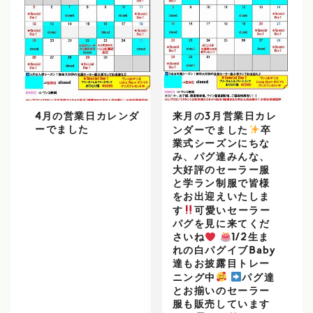
4月の営業日カレンダ
来月の3月営業日カレ
ーでました
ンダーでました
️
卒
業式シーズンにちな
み、パグ達みんな、
大好評のセーラー服
と学ラン制服で皆様
をお出迎えいたしま
す
可愛いセーラー
パグを見に来てくだ
さいね
1/2生ま
れの白パグイブBaby
達もお披露目トレー
ニング中
パグ達
とお揃いのセーラー
服も販売しています