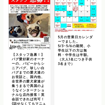
5月の営業日カレンダ
ーでました。
5/3~5/6の期間、小
学生以下の方は無
【スタッフ急募！】
料・中学生は半額。
パグ愛好家のオーナ
（大人1名につき子供
ーの、パピーからシ
3名まで）
ニアパグ、珍しい白
パグまでの愛犬達の
お世話と、国内他、
全世界の愛犬家達が
集うまるで異国のよ
うなインターナショ
ナルな店内接客！英
会話できれば尚可！
(話せなくてもマニュ