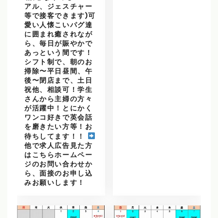
アル、ジェスチャー
等で接客できます)可
愛い人懐こいパグ達
に囲まれ癒されなが
ら、毎日が賑やかで
あっという間です！
シフト制で、朝のお
掃除〜平日昼間、午
後〜閉店まで、土日
祝他、相談可！学生
さんから主婦の方々
が活躍中！とにかく
ワンコ好きで英会話
を磨きたい方等！お
待ちしてます！！
他で求人広告見た方
はこちらホームペー
ジのお問い合わせか
ら、面接のお申し込
みお願いします！