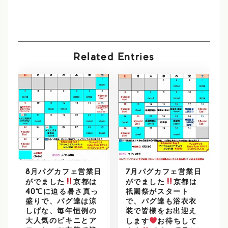
Related Entries
8月パグカフェ営業日
7月パグカフェ営業日
がでました
京都は
がでました
京都は
40℃に迫る暑さ真っ
祇園祭がスタート
盛りで、パグ達は涼
で、パグ達も浴衣衣
しげな、毎年恒例の
装で皆様をお出迎え
大人気のビキニとア
します
お待ちして