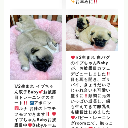
️
お早めに
1/2生まれ 白パグ
のイブちゃんBaby
が、お披露目カフェ
デビューしました
目も耳も開き、ズリ
バイ、きょうだいで
1/2生まれ イブちゃ
じゃれ合いも可愛い
ん双子Baby
お披露
盛りに
順調に元気
目トレーニングスタ
いっぱい成長し、歯
ート
アポロン
も生えてきて離乳食
ルナ お膝の上でモ
も練習はじめました
フモフできます
パピートレーニン
イブちゃんBabyお披
グroomにて、抱っこ
露目中
Babyルーム