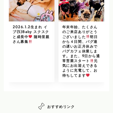
2026.1.2生まれ イ
年末年始、たくさん
ブ(5)Baby スクスク
のご来店ありがとう
と成長中
随時里親
ございました
明日
から４日間、パグ達
さん募集
の遅いお正月休みで
パグカフェ休業しま
す。また、9日から通
常営業スタート
元
気にお出迎えできる
ように充電して、お
待ちしてます
おすすめリンク