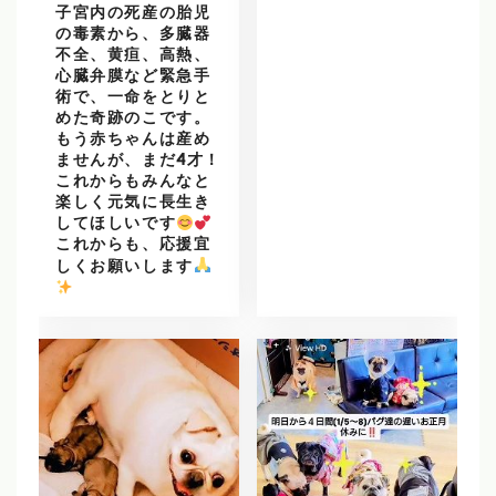
子宮内の死産の胎児
の毒素から、多臓器
不全、黄疸、高熱、
心臓弁膜など緊急手
術で、一命をとりと
めた奇跡のこです。
もう赤ちゃんは産め
ませんが、まだ4才！
これからもみんなと
楽しく元気に長生き
してほしいです
これからも、応援宜
しくお願いします
️