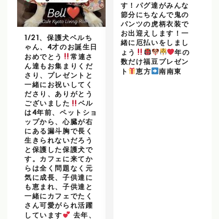
す！パグ達がみんな
節分にちなんで鬼の
パンツの虎柄衣装で
お出迎えします！一
1/21、保護犬ベルち
緒に厄払いをしまし
ゃん、4才のお誕生日
ょう
年の
おめでとう
常連さ
数だけ福豆プレゼン
ん達もお集まりくだ
ト
恵方
南南東
さり、プレゼントと
一緒にお祝いしてく
ださり、ありがとう
ございました
ベル
は4年前、ペットショ
ップから、心臓が右
にある漏斗胸で長く
生きられないだろう
と保護した保護犬で
す。カフェに来てか
らは全く問題なく元
気に成長、子供達に
も恵まれ、子供達と
一緒にカフェでたく
さん可愛がられ活躍
しています
去年、