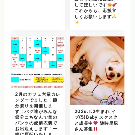
してほしいです
これからも、応援宜
しくお願いします
️
2月のカフェ営業カレ
ンダーでました！節
分祭りを開催しま
2026.1.2生まれ イ
す！パグ達がみんな
ブ(5)Baby スクスク
節分にちなんで鬼の
パンツの虎柄衣装で
と成長中
随時里親
お出迎えします！一
さん募集