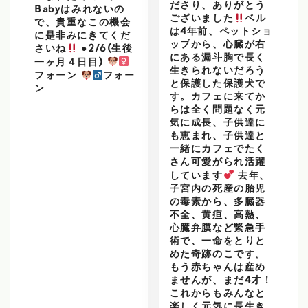
ださり、ありがとう
Babyはみれないの
ございました
ベル
で、貴重なこの機会
は4年前、ペットショ
に是非みにきてくだ
ップから、心臓が右
さいね
●2/6(生後
にある漏斗胸で長く
一ヶ月４日目)
生きられないだろう
フォーン
フォー
と保護した保護犬で
ン
す。カフェに来てか
らは全く問題なく元
気に成長、子供達に
も恵まれ、子供達と
一緒にカフェでたく
さん可愛がられ活躍
しています
去年、
子宮内の死産の胎児
の毒素から、多臓器
不全、黄疸、高熱、
心臓弁膜など緊急手
術で、一命をとりと
めた奇跡のこです。
もう赤ちゃんは産め
ませんが、まだ4才！
これからもみんなと
楽しく元気に長生き