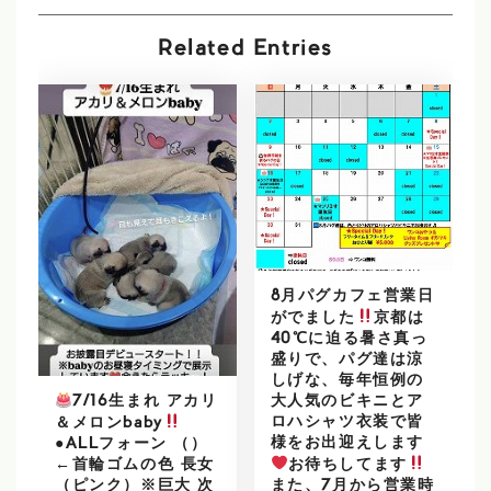
Related Entries
8月パグカフェ営業日
がでました
京都は
40℃に迫る暑さ真っ
盛りで、パグ達は涼
しげな、毎年恒例の
大人気のビキニとア
7/16生まれ アカリ
ロハシャツ衣装で皆
＆メロンbaby
様をお出迎えします
●ALLフォーン （）
お待ちしてます
←首輪ゴムの色 長女
また、7月から営業時
（ピンク）※巨大 次