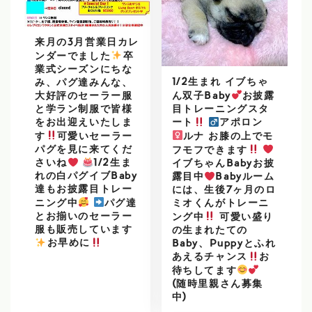
来月の3月営業日カレ
ンダーでました
️
卒
業式シーズンにちな
1/2生まれ イブちゃ
み、パグ達みんな、
ん双子Baby
お披露
大好評のセーラー服
目トレーニングスタ
と学ラン制服で皆様
をお出迎えいたしま
ート
アポロン
す
可愛いセーラー
ルナ お膝の上でモ
パグを見に来てくだ
フモフできます
さいね
1/2生ま
イブちゃんBabyお披
れの白パグイブBaby
露目中
Babyルーム
達もお披露目トレー
には、生後7ヶ月のロ
ニング中
パグ達
ミオくんがトレーニ
とお揃いのセーラー
ング中
可愛い盛り
服も販売しています
の生まれたての
️
お早めに
Baby、Puppyとふれ
あえるチャンス
お
待ちしてます
(随時里親さん募集
中)