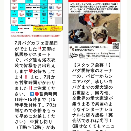
7月パグカフェ営業日
がでました
京都は
祇園祭がスタート
で、パグ達も浴衣衣
【スタッフ急募！】
装で皆様をお出迎え
パグ愛好家のオーナ
します
お待ちして
ーの、パピーからシ
ます
また、7月か
ニアパグ、珍しい白
ら営業時間がかわり
パグまでの愛犬達の
ました
ご注意くだ
お世話と、国内他、
さい。
営業時間
全世界の愛犬家達が
11時〜16時まで（15
集うまるで異国のよ
時半受付終了。70分
うなインターナショ
制なので余裕をもっ
ナルな店内接客！英
て早めにお越しくだ
会話できれば尚可！
さい） ※貸し切り
(話せなくてもマニュ
（11時〜12時）があ