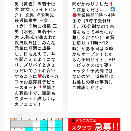
男（黄色）※若干巨
間がかわりました
大 次女（ライトピン
ご注意ください。
ク） 次男 ※未熟児
営業時間11時〜4時
経過観察中 三女
まで（3時半受付終
（赤）※胸に模様 三
了。70分制なので余
男（水色）※若干巨
裕をもって早めにお
大 未熟児で生まれた
越しください） ※貸
次男以外は、みんな
し切り（11時〜12
元気に順調に成長
時）がある日は12時
し、目も見えて、耳
からオープン！じゃ
も聞こえるようにな
らん予約サイト、HP
り、ズリバイときょ
トピックスにて要チ
うだいでじゃれ合い
ェック！予約制では
するように
8/8〜カ
ないので、12時前に
フェお披露目デビュ
お越しの際は事前に
ースタート
里親さ
ご確認ください
ん募集中で、面談も
スタート！詳しくは
カフェにて！