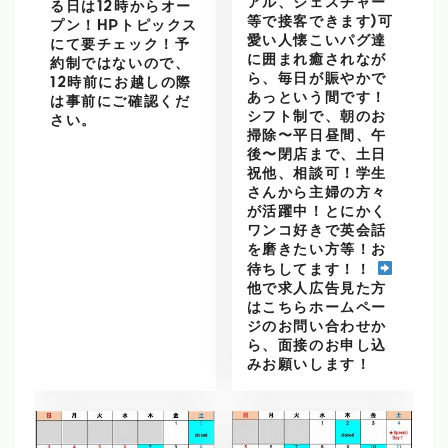
アル、ジェスチャー
る日は12時からオー
等で接客できます)可
プン！HPトピックス
愛い人懐こいパグ達
にて要チェック！予
に囲まれ癒されなが
約制ではないので、
ら、毎日が賑やかで
12時前にお越しの際
あっという間です！
は事前にご確認くだ
シフト制で、朝のお
さい。
掃除〜平日昼間、午
後〜閉店まで、土日
祝他、相談可！学生
さんから主婦の方々
が活躍中！とにかく
ワンコ好きで英会話
を磨きたい方等！お
待ちしてます！！
他で求人広告見た方
はこちらホームペー
ジのお問い合わせか
ら、面接のお申し込
みお願いします！