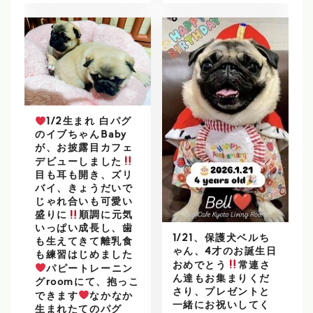
1/2生まれ 白パグ
のイブちゃんBaby
が、お披露目カフェ
デビューしました
目も耳も開き、ズリ
バイ、きょうだいで
じゃれ合いも可愛い
盛りに
順調に元気
いっぱい成長し、歯
1/21、保護犬ベルち
も生えてきて離乳食
ゃん、4才のお誕生日
も練習はじめました
おめでとう
常連さ
パピートレーニン
ん達もお集まりくだ
グroomにて、抱っこ
さり、プレゼントと
できます
なかなか
一緒にお祝いしてく
生まれたてのパグ