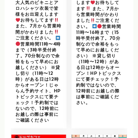
大人気のビキニとア
します
お待ちして
ロハシャツ衣装で皆
ます
また、7月か
様をお出迎えします
ら営業時間がかわり
お待ちしてます
ました
ご注意くだ
また、7月から営業時
さい。
営業時間
間がかわりました
11時〜16時まで（15
ご注意ください。
時半受付終了。70分
営業時間11時〜4時
制なので余裕をもっ
まで（3時半受付終
て早めにお越しくだ
了。70分制なので余
さい） ※貸し切り
裕をもって早めにお
（11時〜12時）があ
越しください） ※貸
る日は12時からオー
し切り（11時〜12
プン！HPトピックス
時）がある日は12時
にて要チェック！予
からオープン！じゃ
約制ではないので、
らん予約サイト、HP
12時前にお越しの際
トピックスにて要チ
は事前にご確認くだ
ェック！予約制では
さい。
ないので、12時前に
お越しの際は事前に
ご確認ください