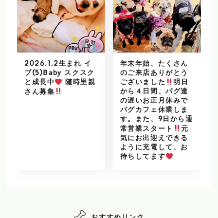
2026.1.2生まれ イ
年末年始、たくさん
ブ(5)Baby スクスク
のご来店ありがとう
と成長中
随時里親
ございました
明日
から４日間、パグ達
さん募集
の遅いお正月休みで
パグカフェ休業しま
す。また、9日から通
常営業スタート
元
気にお出迎えできる
ように充電して、お
待ちしてます