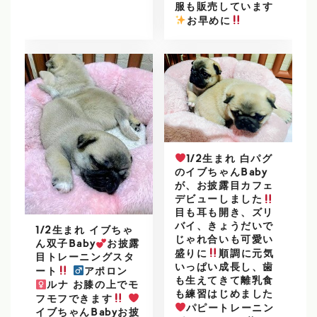
服も販売しています
️
お早めに
1/2生まれ 白パグ
のイブちゃんBaby
が、お披露目カフェ
デビューしました
目も耳も開き、ズリ
バイ、きょうだいで
1/2生まれ イブちゃ
じゃれ合いも可愛い
ん双子Baby
お披露
盛りに
順調に元気
目トレーニングスタ
いっぱい成長し、歯
ート
アポロン
も生えてきて離乳食
ルナ お膝の上でモ
も練習はじめました
フモフできます
パピートレーニン
イブちゃんBabyお披