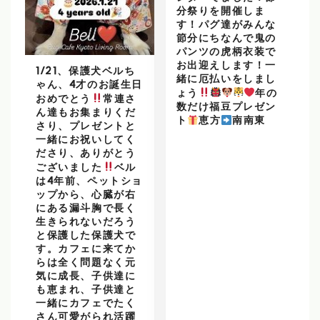
分祭りを開催しま
す！パグ達がみんな
節分にちなんで鬼の
パンツの虎柄衣装で
お出迎えします！一
1/21、保護犬ベルち
緒に厄払いをしまし
ゃん、4才のお誕生日
ょう
年の
おめでとう
常連さ
数だけ福豆プレゼン
ん達もお集まりくだ
ト
恵方
南南東
さり、プレゼントと
一緒にお祝いしてく
ださり、ありがとう
ございました
ベル
は4年前、ペットショ
ップから、心臓が右
にある漏斗胸で長く
生きられないだろう
と保護した保護犬で
す。カフェに来てか
らは全く問題なく元
気に成長、子供達に
も恵まれ、子供達と
一緒にカフェでたく
さん可愛がられ活躍