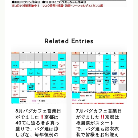
Related Entries
8月パグカフェ営業日
7月パグカフェ営業日
がでました
京都は
がでました
京都は
40℃に迫る暑さ真っ
祇園祭がスタート
盛りで、パグ達は涼
で、パグ達も浴衣衣
しげな、毎年恒例の
装で皆様をお出迎え