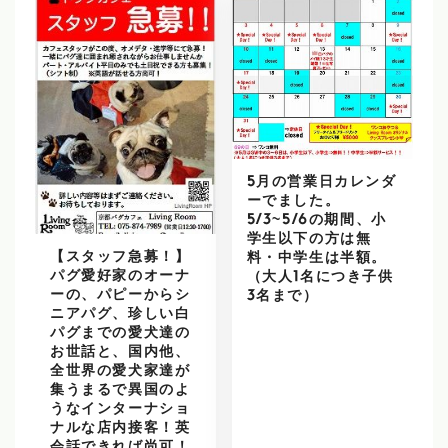
5月の営業日カレンダ
ーでました。
5/3~5/6の期間、小
学生以下の方は無
【スタッフ急募！】
料・中学生は半額。
パグ愛好家のオーナ
（大人1名につき子供
ーの、パピーからシ
3名まで）
ニアパグ、珍しい白
パグまでの愛犬達の
お世話と、国内他、
全世界の愛犬家達が
集うまるで異国のよ
うなインターナショ
ナルな店内接客！英
会話できれば尚可！