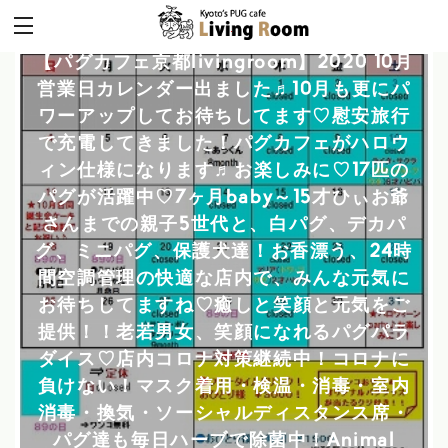
【パグカフェ京都livingroom】2020 10月
営業日カレンダー出ました♬10月も更にパ
ワーアップしてお待ちしてます♡慰安旅行
で充電してきました！パグカフェがハロウ
ィン仕様になります♬お楽しみに♡17匹の
パグが活躍中♡7ヶ月baby～15才ひぃお爺
さんまでの親子5世代と、白パグ、デカパ
グ、ミニパグ、保護犬達！お香漂う、24時
間空調管理の快適な店内で、みんな元気に
お待ちしてますね♡癒しと笑顔と元気をご
提供！！老若男女、笑顔になれるパグパラ
ダイス♡店内コロナ対策継続中！コロナに
負けない！マスク着用・検温・消毒・室内
消毒・換気・ソーシャルディスタンス席・
パグ達も毎日ハーブで除菌中！Animal