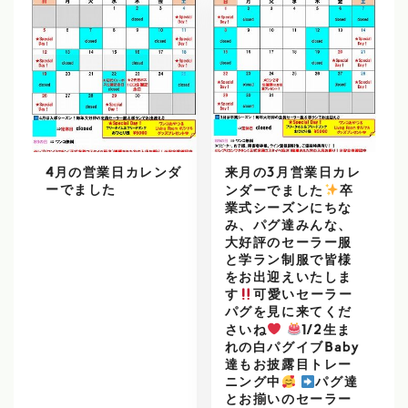
4月の営業日カレンダ
来月の3月営業日カレ
ーでました
ンダーでました
️
卒
業式シーズンにちな
み、パグ達みんな、
大好評のセーラー服
と学ラン制服で皆様
をお出迎えいたしま
す
可愛いセーラー
パグを見に来てくだ
さいね
1/2生ま
れの白パグイブBaby
達もお披露目トレー
ニング中
パグ達
とお揃いのセーラー