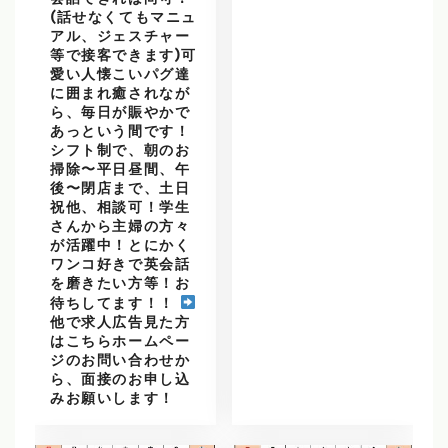
(話せなくてもマニュ
アル、ジェスチャー
等で接客できます)可
愛い人懐こいパグ達
に囲まれ癒されなが
ら、毎日が賑やかで
あっという間です！
シフト制で、朝のお
掃除〜平日昼間、午
後〜閉店まで、土日
祝他、相談可！学生
さんから主婦の方々
が活躍中！とにかく
ワンコ好きで英会話
を磨きたい方等！お
待ちしてます！！
他で求人広告見た方
はこちらホームペー
ジのお問い合わせか
ら、面接のお申し込
みお願いします！