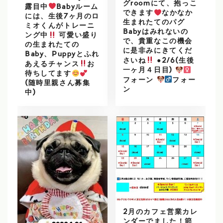
グroomにて、抱っこ
露目中
Babyルーム
できます
なかなか
には、生後7ヶ月のロ
生まれたてのパグ
ミオくんがトレーニ
Babyはみれないの
ング中
可愛い盛り
で、貴重なこの機会
の生まれたての
に是非みにきてくだ
Baby、Puppyとふれ
さいね
●2/6(生後
あえるチャンス
お
一ヶ月４日目)
待ちしてます
フォーン
フォー
(随時里親さん募集
ン
中)
2月のカフェ営業カレ
ンダーでました！節