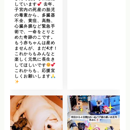
しています
去年、
子宮内の死産の胎児
の毒素から、多臓器
不全、黄疸、高熱、
心臓弁膜など緊急手
術で、一命をとりと
めた奇跡のこです。
もう赤ちゃんは産め
ませんが、まだ4才！
これからもみんなと
楽しく元気に長生き
してほしいです
これからも、応援宜
しくお願いします
️