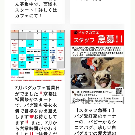
ん募集中で、面談も
スタート！詳しくは
カフェにて！
7月パグカフェ営業日
がでました
京都は
祇園祭がスタート
で、パグ達も浴衣衣
【スタッフ急募！】
装で皆様をお出迎え
パグ愛好家のオーナ
します
お待ちして
ーの、パピーからシ
ます
また、7月か
ニアパグ、珍しい白
ら営業時間がかわり
パグまでの愛犬達の
ました
ご注意くだ