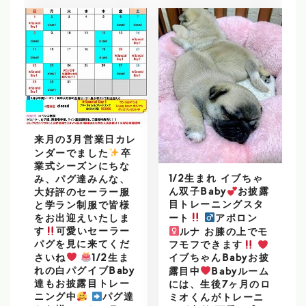
来月の3月営業日カレ
ンダーでました
️
卒
業式シーズンにちな
1/2生まれ イブちゃ
み、パグ達みんな、
ん双子Baby
お披露
大好評のセーラー服
目トレーニングスタ
と学ラン制服で皆様
をお出迎えいたしま
ート
アポロン
す
可愛いセーラー
ルナ お膝の上でモ
パグを見に来てくだ
フモフできます
さいね
1/2生ま
イブちゃんBabyお披
れの白パグイブBaby
露目中
Babyルーム
達もお披露目トレー
には、生後7ヶ月のロ
ニング中
パグ達
ミオくんがトレーニ