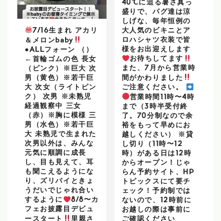
40℃に迫る暑さ真っ
盛りで、パグ達は涼
しげな、毎年恒例の
大人気のビキニとア
7/16生まれ アカリ
ロハシャツ衣装で皆
＆メロンbaby
様をお出迎えします
●ALLフォーン （）
お待ちしてます
←首輪ゴムの色 長女
また、7月から営業時
（ピンク）※巨大 次
男（黄色）※若干巨
間がかわりました
大 次女（ライトピン
ご注意ください。
ク） 次男 ※未熟児
営業時間11時〜4時
経過観察中 三女
まで（3時半受付終
（赤）※胸に模様 三
了。70分制なので余
男（水色）※若干巨
裕をもって早めにお
大 未熟児で生まれた
越しください） ※貸
次男以外は、みんな
し切り（11時〜12
元気に順調に成長
時）がある日は12時
し、目も見えて、耳
からオープン！じゃ
も聞こえるようにな
らん予約サイト、HP
り、ズリバイときょ
トピックスにて要チ
うだいでじゃれ合い
ェック！予約制では
するように
8/8〜カ
ないので、12時前に
フェお披露目デビュ
お越しの際は事前に
ースタート
里親さ
ご確認ください