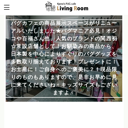
パグカフェの商品展示スペースがリニュー
アルいたしました★パグマニア必見！オジ
コや百福さん他、人気のブランドの関西初
☆常設店舗として！お馴染みの商品から、
日本製を中心によりすぐりのパググッズを
多数取り揃えております！プレゼントに！
お土産に！ご自身へのご褒美に？！現品限
りのものもありますので、是非お早めに見
に来てくださいね♬キッズサイズもござい
ますよ♬