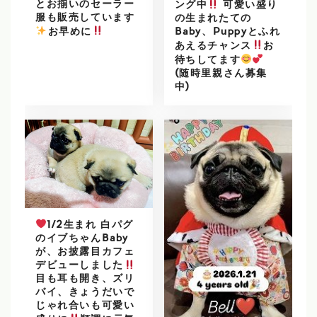
とお揃いのセーラー
ング中
可愛い盛り
服も販売しています
の生まれたての
️
お早めに
Baby、Puppyとふれ
あえるチャンス
お
待ちしてます
(随時里親さん募集
中)
1/2生まれ 白パグ
のイブちゃんBaby
が、お披露目カフェ
デビューしました
目も耳も開き、ズリ
バイ、きょうだいで
じゃれ合いも可愛い