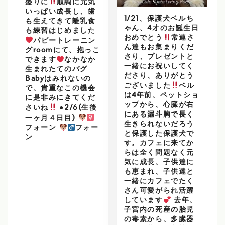
盛りに
順調に元気
いっぱい成長し、歯
1/21、保護犬ベルち
も生えてきて離乳食
ゃん、4才のお誕生日
も練習はじめました
おめでとう
常連さ
パピートレーニン
ん達もお集まりくだ
グroomにて、抱っこ
さり、プレゼントと
できます
なかなか
一緒にお祝いしてく
生まれたてのパグ
ださり、ありがとう
Babyはみれないの
ございました
ベル
で、貴重なこの機会
は4年前、ペットショ
に是非みにきてくだ
ップから、心臓が右
さいね
●2/6(生後
にある漏斗胸で長く
一ヶ月４日目)
生きられないだろう
フォーン
フォー
と保護した保護犬で
ン
す。カフェに来てか
らは全く問題なく元
気に成長、子供達に
も恵まれ、子供達と
一緒にカフェでたく
さん可愛がられ活躍
しています
去年、
子宮内の死産の胎児
の毒素から、多臓器