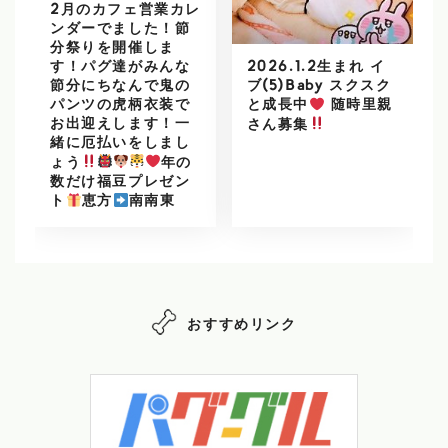
2月のカフェ営業カレ
ンダーでました！節
分祭りを開催しま
2026.1.2生まれ イ
す！パグ達がみんな
ブ(5)Baby スクスク
節分にちなんで鬼の
パンツの虎柄衣装で
と成長中
随時里親
お出迎えします！一
さん募集
緒に厄払いをしまし
ょう
年の
数だけ福豆プレゼン
ト
恵方
南南東
おすすめリンク