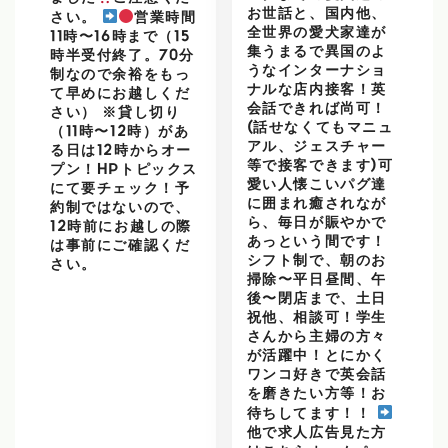
お世話と、国内他、
さい。
営業時間
全世界の愛犬家達が
11時〜16時まで（15
集うまるで異国のよ
時半受付終了。70分
うなインターナショ
制なので余裕をもっ
ナルな店内接客！英
て早めにお越しくだ
会話できれば尚可！
さい） ※貸し切り
(話せなくてもマニュ
（11時〜12時）があ
アル、ジェスチャー
る日は12時からオー
等で接客できます)可
プン！HPトピックス
愛い人懐こいパグ達
にて要チェック！予
に囲まれ癒されなが
約制ではないので、
ら、毎日が賑やかで
12時前にお越しの際
あっという間です！
は事前にご確認くだ
シフト制で、朝のお
さい。
掃除〜平日昼間、午
後〜閉店まで、土日
祝他、相談可！学生
さんから主婦の方々
が活躍中！とにかく
ワンコ好きで英会話
を磨きたい方等！お
待ちしてます！！
他で求人広告見た方