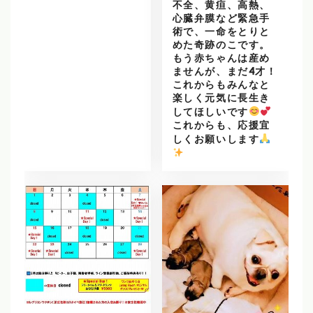
不全、黄疸、高熱、
心臓弁膜など緊急手
術で、一命をとりと
めた奇跡のこです。
もう赤ちゃんは産め
ませんが、まだ4才！
これからもみんなと
楽しく元気に長生き
してほしいです
これからも、応援宜
しくお願いします
️