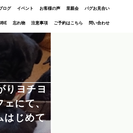
ブログ
イベント
お客様の声
里親会
パグお見合い
UBE
忘れ物
オフ会
注意事項
ご予約はこちら
問い合わせ
アニバーサリ
ー
上がりヨチヨ
フェにて、
ムはじめて