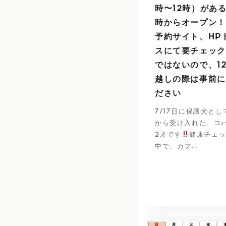
時〜12時）がある
時からオープン！
予約サイト、HP
スにて要チェック
ではないので、1
越しの際は事前に
ださい
7/17日に保護犬と
から受け入れた、コ
2才です
健康チェ
中で、カフ...