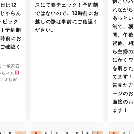
懐こいパ
日は12
スにて要チェック！予約制
れながら
じゃらん
ではないので、12時前にお
あっとい
トピック
越しの際は事前にご確認く
制で、朝
！予約制
ださい。
間、午後
2時前にお
祝他、相
ご確認く
ら主婦の
にかくワ
して一般家庭
を磨きた
ハちゃん
てます
ック＆観察
告見た方
ージのお
面接のお
ます！