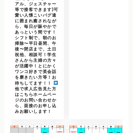
アル、ジェスチャー
等で接客できます)可
愛い人懐こいパグ達
に囲まれ癒されなが
ら、毎日が賑やかで
あっという間です！
シフト制で、朝のお
掃除〜平日昼間、午
後〜閉店まで、土日
祝他、相談可！学生
さんから主婦の方々
が活躍中！とにかく
ワンコ好きで英会話
を磨きたい方等！お
待ちしてます！！
他で求人広告見た方
はこちらホームペー
ジのお問い合わせか
ら、面接のお申し込
みお願いします！