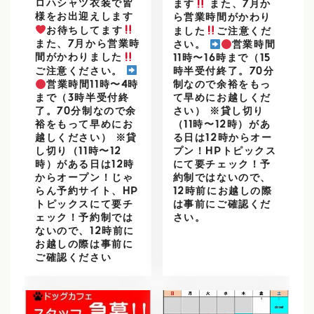
ロハシャツ衣装で皆
ます
また、7月か
様をお出迎えします
ら営業時間がかわり
お待ちしてます
ました
ご注意くだ
また、7月から営業時
さい。
営業時間
間がかわりました
11時〜16時まで（15
ご注意ください。
時半受付終了。70分
営業時間11時〜4時
制なので余裕をもっ
まで（3時半受付終
て早めにお越しくだ
了。70分制なので余
さい） ※貸し切り
裕をもって早めにお
（11時〜12時）があ
越しください） ※貸
る日は12時からオー
し切り（11時〜12
プン！HPトピックス
時）がある日は12時
にて要チェック！予
からオープン！じゃ
約制ではないので、
らん予約サイト、HP
12時前にお越しの際
トピックスにて要チ
は事前にご確認くだ
ェック！予約制では
さい。
ないので、12時前に
お越しの際は事前に
ご確認ください