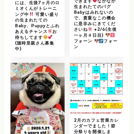
できます
なかなか
には、生後7ヶ月のロ
生まれたてのパグ
ミオくんがトレーニ
Babyはみれないの
ング中
可愛い盛り
で、貴重なこの機会
の生まれたての
に是非みにきてくだ
Baby、Puppyとふれ
さいね
●2/6(生後
あえるチャンス
お
一ヶ月４日目)
待ちしてます
フォーン
フォー
(随時里親さん募集
ン
中)
2月のカフェ営業カレ
ンダーでました！節
分祭りを開催しま