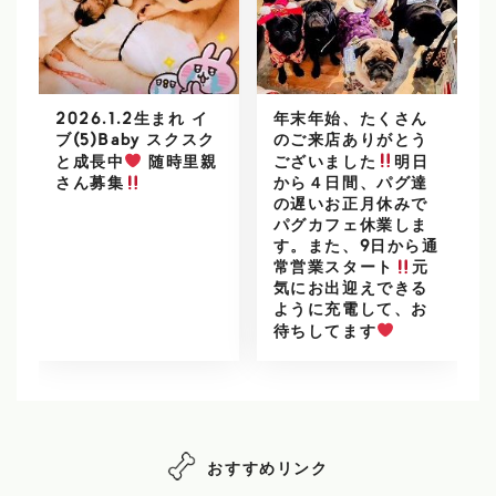
2026.1.2生まれ イ
年末年始、たくさん
ブ(5)Baby スクスク
のご来店ありがとう
と成長中
随時里親
ございました
明日
から４日間、パグ達
さん募集
の遅いお正月休みで
パグカフェ休業しま
す。また、9日から通
常営業スタート
元
気にお出迎えできる
ように充電して、お
待ちしてます
おすすめリンク