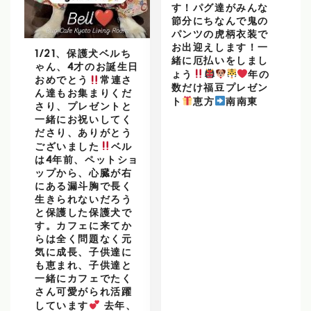
す！パグ達がみんな
節分にちなんで鬼の
パンツの虎柄衣装で
お出迎えします！一
1/21、保護犬ベルち
緒に厄払いをしまし
ゃん、4才のお誕生日
ょう
年の
おめでとう
常連さ
数だけ福豆プレゼン
ん達もお集まりくだ
ト
恵方
南南東
さり、プレゼントと
一緒にお祝いしてく
ださり、ありがとう
ございました
ベル
は4年前、ペットショ
ップから、心臓が右
にある漏斗胸で長く
生きられないだろう
と保護した保護犬で
す。カフェに来てか
らは全く問題なく元
気に成長、子供達に
も恵まれ、子供達と
一緒にカフェでたく
さん可愛がられ活躍
しています
去年、