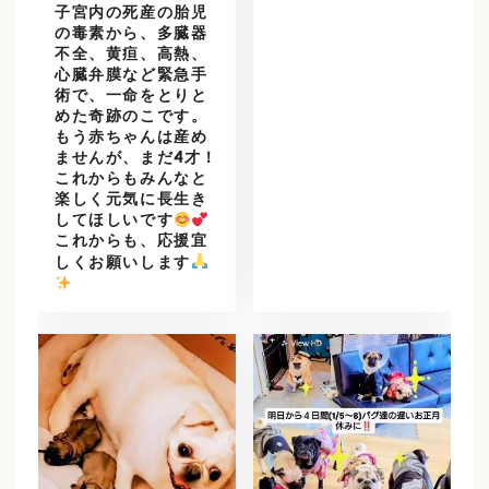
子宮内の死産の胎児
の毒素から、多臓器
不全、黄疸、高熱、
心臓弁膜など緊急手
術で、一命をとりと
めた奇跡のこです。
もう赤ちゃんは産め
ませんが、まだ4才！
これからもみんなと
楽しく元気に長生き
してほしいです
これからも、応援宜
しくお願いします
️