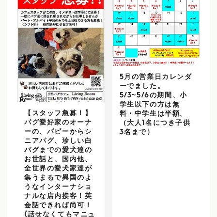
5月の営業日カレンダ
ーでました。
5/3~5/6の期間、小
学生以下の方は無
【スタッフ急募！】
料・中学生は半額。
パグ愛好家のオーナ
（大人1名につき子供
ーの、パピーからシ
3名まで）
ニアパグ、珍しい白
パグまでの愛犬達の
お世話と、国内他、
全世界の愛犬家達が
集うまるで異国のよ
うなインターナショ
ナルな店内接客！英
会話できれば尚可！
(話せなくてもマニュ