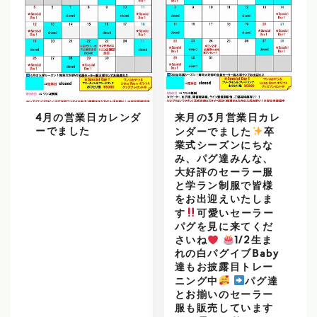
4月の営業日カレンダ
来月の3月営業日カレ
ーでました
ンダーでました
️
卒
業式シーズンにちな
み、パグ達みんな、
大好評のセーラー服
と学ラン制服で皆様
をお出迎えいたしま
す
可愛いセーラー
パグを見に来てくだ
さいね
1/2生ま
れの白パグイブBaby
達もお披露目トレー
ニング中
パグ達
とお揃いのセーラー
服も販売しています