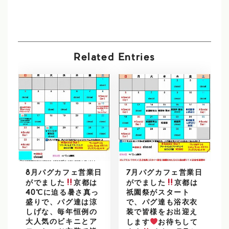
Related Entries
8月パグカフェ営業日
7月パグカフェ営業日
がでました
京都は
がでました
京都は
40℃に迫る暑さ真っ
祇園祭がスタート
盛りで、パグ達は涼
で、パグ達も浴衣衣
しげな、毎年恒例の
装で皆様をお出迎え
大人気のビキニとア
します
お待ちして