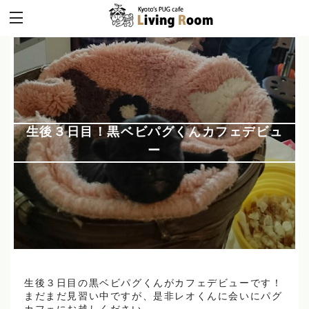
生後３日目！黒ベビパグくんカフェデビュ
ー
生後３日目の黒ベビパグくんがカフェデビューです！
まだまだ見習い中ですが、是非レオくんに会いにパグ