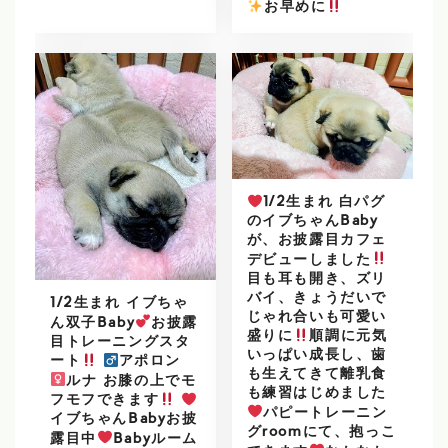
️
お早めに
1/2生まれ 白パグ
のイブちゃんBaby
が、お披露目カフェ
デビューしました
目も耳も開き、ズリ
バイ、きょうだいで
1/2生まれ イブちゃ
じゃれ合いも可愛い
ん双子Baby
お披露
盛りに
順調に元気
目トレーニングスタ
いっぱい成長し、歯
ート
アポロン
も生えてきて離乳食
ルナ お膝の上でモ
も練習はじめました
フモフできます
パピートレーニン
イブちゃんBabyお披
グroomにて、抱っこ
露目中
Babyルーム