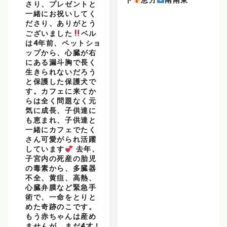
ト
恵方
南南東
さり、プレゼントと
一緒にお祝いしてく
ださり、ありがとう
ございました
ベル
は4年前、ペットショ
ップから、心臓が右
にある漏斗胸で長く
生きられないだろう
と保護した保護犬で
す。カフェに来てか
らは全く問題なく元
気に成長、子供達に
も恵まれ、子供達と
一緒にカフェでたく
さん可愛がられ活躍
しています
去年、
子宮内の死産の胎児
の毒素から、多臓器
不全、黄疸、高熱、
心臓弁膜など緊急手
術で、一命をとりと
めた奇跡のこです。
もう赤ちゃんは産め