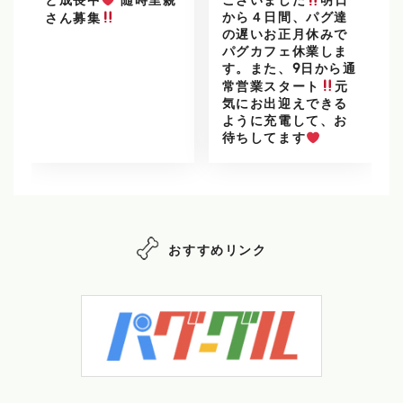
と成長中
随時里親
ございました
明日
から４日間、パグ達
さん募集
の遅いお正月休みで
パグカフェ休業しま
す。また、9日から通
常営業スタート
元
気にお出迎えできる
ように充電して、お
待ちしてます
おすすめリンク