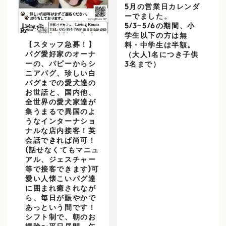
5月の営業日カレンダ
ーでました。
5/3~5/6の期間、小
学生以下の方は無
【スタッフ急募！】
料・中学生は半額。
パグ愛好家のオーナ
（大人1名につき子供
ーの、パピーからシ
3名まで）
ニアパグ、珍しい白
パグまでの愛犬達の
お世話と、国内他、
全世界の愛犬家達が
集うまるで異国のよ
うなインターナショ
ナルな店内接客！英
会話できれば尚可！
(話せなくてもマニュ
アル、ジェスチャー
等で接客できます)可
愛い人懐こいパグ達
に囲まれ癒されなが
ら、毎日が賑やかで
あっという間です！
シフト制で、朝のお