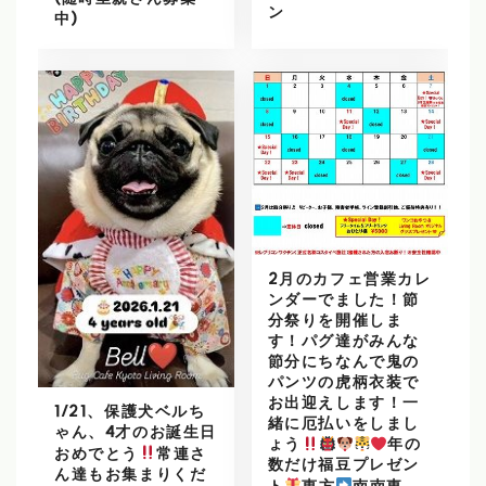
(随時里親さん募集
ン
中)
2月のカフェ営業カレ
ンダーでました！節
分祭りを開催しま
す！パグ達がみんな
節分にちなんで鬼の
パンツの虎柄衣装で
お出迎えします！一
1/21、保護犬ベルち
緒に厄払いをしまし
ゃん、4才のお誕生日
ょう
年の
おめでとう
常連さ
数だけ福豆プレゼン
ん達もお集まりくだ