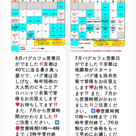
8月パグカフェ営業日
7月パグカフェ営業日
がでました
京都は
がでました
京都は
40℃に迫る暑さ真っ
祇園祭がスタート
盛りで、パグ達は涼
で、パグ達も浴衣衣
しげな、毎年恒例の
装で皆様をお出迎え
大人気のビキニとア
します
お待ちして
ロハシャツ衣装で皆
ます
また、7月か
様をお出迎えします
ら営業時間がかわり
お待ちしてます
ました
ご注意くだ
また、7月から営業時
さい。
営業時間
間がかわりました
11時〜16時まで（15
ご注意ください。
時半受付終了。70分
営業時間11時〜4時
制なので余裕をもっ
まで（3時半受付終
て早めにお越しくだ