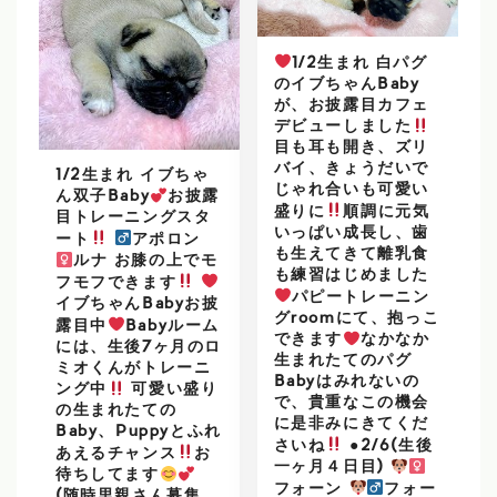
1/2生まれ 白パグ
のイブちゃんBaby
が、お披露目カフェ
デビューしました
目も耳も開き、ズリ
バイ、きょうだいで
1/2生まれ イブちゃ
じゃれ合いも可愛い
ん双子Baby
お披露
盛りに
順調に元気
目トレーニングスタ
いっぱい成長し、歯
ート
アポロン
も生えてきて離乳食
ルナ お膝の上でモ
も練習はじめました
フモフできます
パピートレーニン
イブちゃんBabyお披
グroomにて、抱っこ
露目中
Babyルーム
できます
なかなか
には、生後7ヶ月のロ
生まれたてのパグ
ミオくんがトレーニ
Babyはみれないの
ング中
可愛い盛り
で、貴重なこの機会
の生まれたての
に是非みにきてくだ
Baby、Puppyとふれ
さいね
●2/6(生後
あえるチャンス
お
一ヶ月４日目)
待ちしてます
フォーン
フォー