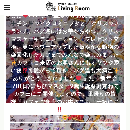
先週に引き続き、2回目クリスマスパーティ
ーを里帰りのみんなとカフェでお祝いしま
した
22パグ
️
里帰り＆お友達パグ4パグ
️
チン
️
マイクロミニブタと、クリスマス
ランチ、パグ達にはお芋やおやつ、クリス
マスケーキデコレーション、プレゼント交
換、更にパワーアップした賑やかな動物の
楽園化したカフェでみんなで楽しみました
️
カフェご来店のお客さんにもオヤツや添
い寝
可愛がって頂き、パグ達も大満足
️
ありがとうございました
また、新年会
1/11(日)にちびマスター9歳生誕祭誕兼ねて
カフェにて開催しますので、里帰りの皆
様、カフェご来店のお客さまも、一緒にお
祝いできましたら
楽しみにお待ちしてま
す