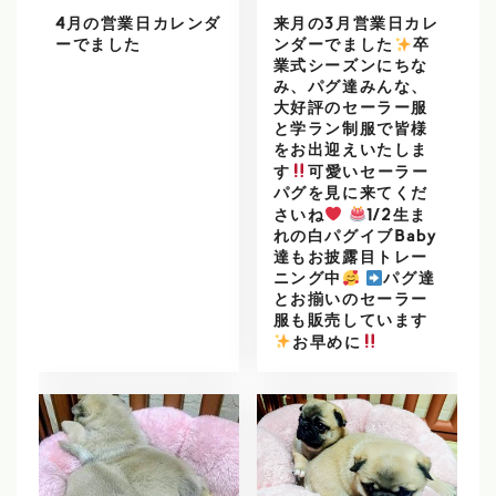
4月の営業日カレンダ
来月の3月営業日カレ
ーでました
ンダーでました
️
卒
業式シーズンにちな
み、パグ達みんな、
大好評のセーラー服
と学ラン制服で皆様
をお出迎えいたしま
す
可愛いセーラー
パグを見に来てくだ
さいね
1/2生ま
れの白パグイブBaby
達もお披露目トレー
ニング中
パグ達
とお揃いのセーラー
服も販売しています
️
お早めに