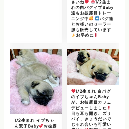
さいね
1/2生ま
れの白パグイブBaby
達もお披露目トレー
ニング中
パグ達
とお揃いのセーラー
服も販売しています
️
お早めに
1/2生まれ 白パグ
のイブちゃんBaby
が、お披露目カフェ
デビューしました
目も耳も開き、ズリ
バイ、きょうだいで
1/2生まれ イブちゃ
じゃれ合いも可愛い
ん双子Baby
お披露