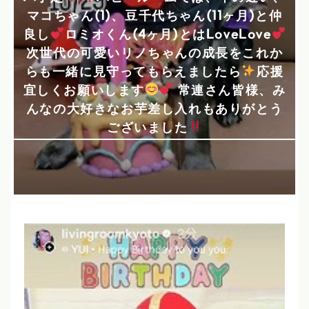
マコちゃん(1)、豆千代ちゃん(11ヶ月)と仲
良し
ロミオくん(4ヶ月)とはLoveLove
次世代の可愛いリノちゃんの成長をこれか
らも一緒に見守ってもらえましたら
️
応援
宜しくお願いします
常連さん皆様、み
んなの大好きなお芋差し入れもありがとう
ございました