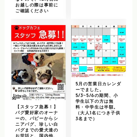
お越しの際は事前に
ご確認ください
5月の営業日カレンダ
ーでました。
5/3~5/6の期間、小
学生以下の方は無
【スタッフ急募！】
料・中学生は半額。
パグ愛好家のオーナ
（大人1名につき子供
ーの、パピーからシ
3名まで）
ニアパグ、珍しい白
パグまでの愛犬達の
お世話と、国内他、