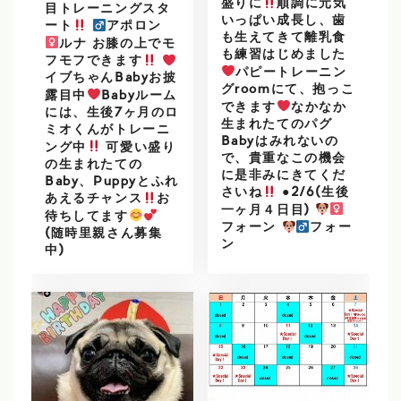
盛りに
順調に元気
目トレーニングスタ
いっぱい成長し、歯
ート
アポロン
も生えてきて離乳食
ルナ お膝の上でモ
も練習はじめました
フモフできます
パピートレーニン
イブちゃんBabyお披
グroomにて、抱っこ
露目中
Babyルーム
できます
なかなか
には、生後7ヶ月のロ
生まれたてのパグ
ミオくんがトレーニ
Babyはみれないの
ング中
可愛い盛り
で、貴重なこの機会
の生まれたての
に是非みにきてくだ
Baby、Puppyとふれ
さいね
●2/6(生後
あえるチャンス
お
一ヶ月４日目)
待ちしてます
フォーン
フォー
(随時里親さん募集
ン
中)