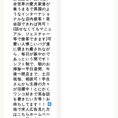
全世界の愛犬家達が
集うまるで異国のよ
うなインターナショ
ナルな店内接客！英
会話できれば尚可！
(話せなくてもマニュ
アル、ジェスチャー
等で接客できます)可
愛い人懐こいパグ達
に囲まれ癒されなが
ら、毎日が賑やかで
あっという間です！
シフト制で、朝のお
掃除〜平日昼間、午
後〜閉店まで、土日
祝他、相談可！学生
さんから主婦の方々
が活躍中！とにかく
ワンコ好きで英会話
を磨きたい方等！お
待ちしてます！！
他で求人広告見た方
はこちらホームペー