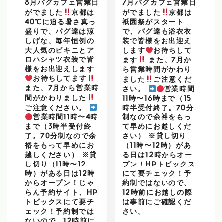
8月パグカフェ営業日
7月パグカフェ営業日
がでました
京都は
がでました
京都は
40℃に迫る暑さ真っ
祇園祭がスタート
盛りで、パグ達は涼
で、パグ達も浴衣衣
しげな、毎年恒例の
装で皆様をお出迎え
大人気のビキニとア
します
お待ちして
ロハシャツ衣装で皆
ます
また、7月か
様をお出迎えします
ら営業時間がかわり
お待ちしてます
ました
ご注意くだ
また、7月から営業時
さい。
営業時間
間がかわりました
11時〜16時まで（15
ご注意ください。
時半受付終了。70分
営業時間11時〜4時
制なので余裕をもっ
まで（3時半受付終
て早めにお越しくだ
了。70分制なので余
さい） ※貸し切り
裕をもって早めにお
（11時〜12時）があ
越しください） ※貸
る日は12時からオー
し切り（11時〜12
プン！HPトピックス
時）がある日は12時
にて要チェック！予
からオープン！じゃ
約制ではないので、
らん予約サイト、HP
12時前にお越しの際
トピックスにて要チ
は事前にご確認くだ
ェック！予約制では
さい。
ないので、12時前に