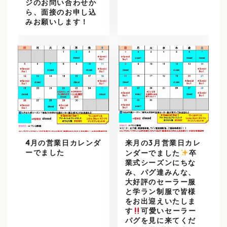
ジのお問い合わせか
ら、面接のお申し込
みお願いします！
4月の営業日カレンダ
来月の3月営業日カレ
ーでました
ンダーでました
️
卒
業式シーズンにちな
み、パグ達みんな、
大好評のセーラー服
と学ラン制服で皆様
をお出迎えいたしま
す
可愛いセーラー
パグを見に来てくだ