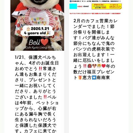
2月のカフェ営業カレ
ンダーでました！節
分祭りを開催しま
す！パグ達がみんな
節分にちなんで鬼の
パンツの虎柄衣装で
お出迎えします！一
1/21、保護犬ベルち
緒に厄払いをしまし
ゃん、4才のお誕生日
ょう
年の
おめでとう
常連さ
数だけ福豆プレゼン
ん達もお集まりくだ
ト
恵方
南南東
さり、プレゼントと
一緒にお祝いしてく
ださり、ありがとう
ございました
ベル
は4年前、ペットショ
ップから、心臓が右
にある漏斗胸で長く
生きられないだろう
と保護した保護犬で
す。カフェに来てか