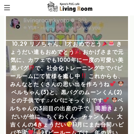
10.29 リノちゃん、1才おめでとう
き
ょうだい達もおめでとう
おかげさまで元
気に、カフェでも1000年に一度の可愛い美
黒パグ
で、社会化トレーニング中でパピ
ールームにて皆様を癒し中
これからも、
みんなとたくさんの思い出を作ろうね
ベルちゃん(3)と、黒パグのムーンくん(2)
との子供です♫パパにそっくりです
ベ
ルちゃんの3回目の出産の子で、同胎きょう
だいが他に、ちくわくん、チャンくん、大
吉くんの4きょうだい
11月にまた合同ハピ
バ予定
パピールームでは、年の近い、