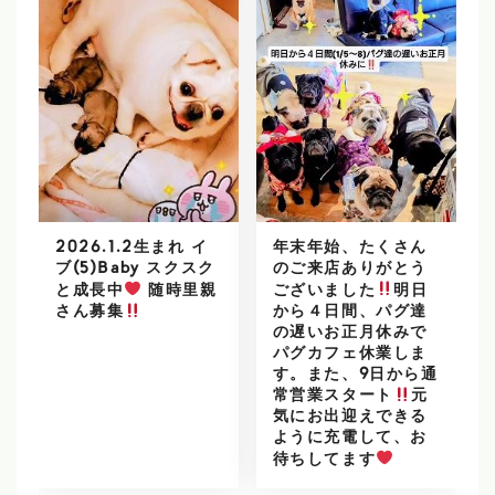
2026.1.2生まれ イ
年末年始、たくさん
ブ(5)Baby スクスク
のご来店ありがとう
と成長中
随時里親
ございました
明日
から４日間、パグ達
さん募集
の遅いお正月休みで
パグカフェ休業しま
す。また、9日から通
常営業スタート
元
気にお出迎えできる
ように充電して、お
待ちしてます