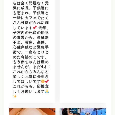
らは全く問題なく元
気に成長、子供達に
も恵まれ、子供達と
一緒にカフェでたく
さん可愛がられ活躍
しています
去年、
子宮内の死産の胎児
の毒素から、多臓器
不全、黄疸、高熱、
心臓弁膜など緊急手
術で、一命をとりと
めた奇跡のこです。
もう赤ちゃんは産め
ませんが、まだ4才！
これからもみんなと
楽しく元気に長生き
してほしいです
これからも、応援宜
しくお願いします
️