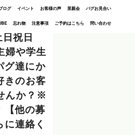
ブログ
イベント
お客様の声
里親会
パグお見合い
UBE
忘れ物
オフ会
注意事項
ご予約はこちら
問い合わせ
土日祝日
アニバーサリ
ー
主婦や学生
パグ達にか
好きのお客
せんか？※
♥
【他の募
らに連絡く