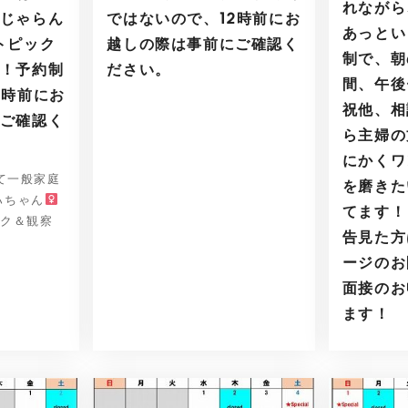
れながら
じゃらん
ではないので、12時前にお
あっとい
トピック
越しの際は事前にご確認く
制で、朝
！予約制
ださい。
間、午後
2時前にお
祝他、相
ご確認く
ら主婦の
にかくワ
して一般家庭
を磨きた
ハちゃん
てます
ック＆観察
告見た方
ージのお
面接のお
ます！