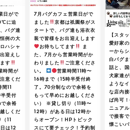
業日がで
7月パグカフェ営業日がで
0℃に迫
ました
京都は祇園祭がス
、パグ達
タートで、パグ達も浴衣衣
【スタッ
恒例の大
装で皆様をお出迎えします
愛好家の
ロハシャ
お待ちしてます
ま
ーからシ
出迎えし
た、7月から営業時間がか
白パグま
てます
わりました
ご注意くださ
話と、国
業時間が
い。
営業時間11時〜
犬家達が
ご注意くだ
16時まで（15時半受付終
ようなイ
間11
了。70分制なので余裕を
な店内接
時半受付
もって早めにお越しくださ
ば尚可！
ので余裕
い） ※貸し切り（11時〜
ニュアル
越しくだ
12時）がある日は12時か
で接客で
（11
らオープン！HPトピック
懐こいパ
日は12
スにて要チェック！予約制