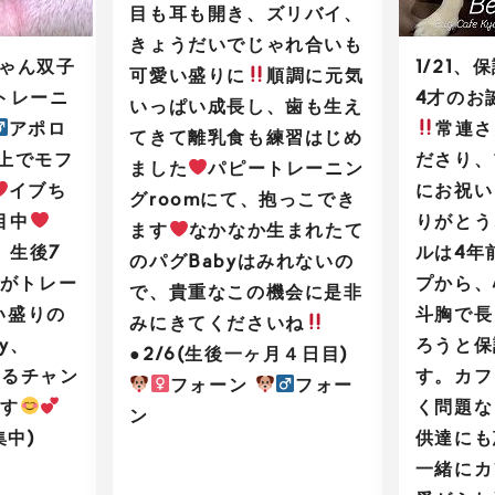
目も耳も開き、ズリバイ、
きょうだいでじゃれ合いも
ちゃん双子
1/21
可愛い盛りに
順調に元気
トレーニ
4才のお
いっぱい成長し、歯も生え
アポロ
常連さ
てきて離乳食も練習はじめ
の上でモフ
ださり、
ました
パピートレーニン
イブち
にお祝い
グroomにて、抱っこでき
目中
りがとう
ます
なかなか生まれたて
、生後7
ルは4年
のパグBabyはみれないの
がトレー
プから、
で、貴重なこの機会に是非
い盛りの
斗胸で長
みにきてくださいね
y、
ろうと保
●2/6(生後一ヶ月４日目)
えるチャン
す。カフ
フォーン
フォー
ます
く問題な
ン
集中)
供達にも
一緒にカ