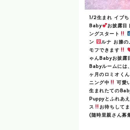
1/2生まれ イブ
Baby
お披露目
ングスタート
ン
ルナ お膝
モフできます
ゃんBabyお披露
Babyルームには
ヶ月のロミオくん
ニング中
可愛
生まれたてのBab
Puppyとふれあ
ス
お待ちして
(随時里親さん募