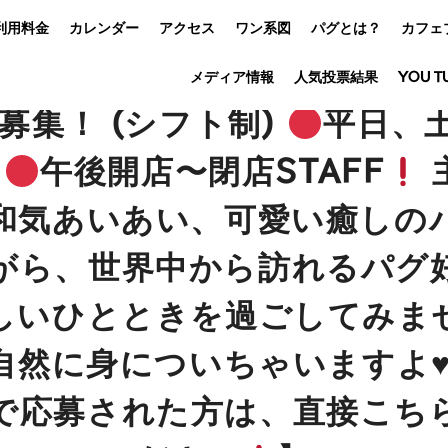
利用料金
カレンダー
アクセス
ワン系図
パグとは？
カフェ
メディア情報
人気投票結果
YOU T
F募集！ (シフト制)
平日、
午後開店〜閉店STAFF
和気あいあい、可愛い癒しの
がら、世界中から訪れるパグ
しいひとときを過ごしてみま
自然に身についちゃいますよ
で応募された方は、直接こち