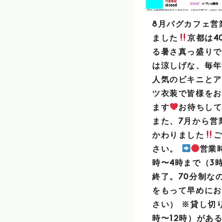
8月パグカフェ営
ました
京都は4
る暑さ真っ盛りで
は涼しげな、毎年
人気のビキニとア
ツ衣装で皆様をお
ます
お待ちし
また、7月から営
かわりました
さい。
営業時
時〜4時まで（3
終了。70分制な
をもって早めにお
さい） ※貸し切り
時〜12時）がある