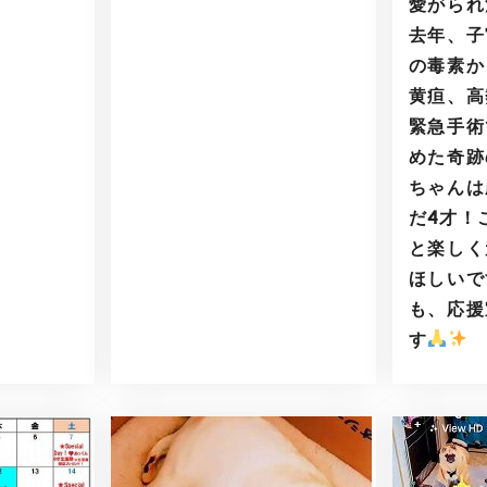
愛がられ
去年、子
の毒素か
黄疸、高
緊急手術
めた奇跡
ちゃんは
だ4才！
と楽しく
ほしいで
も、応援
す
️