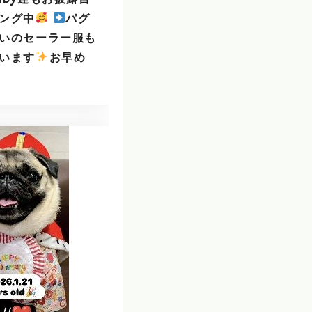
ング中
パグ
いのセーラー服も
います
️
お早め