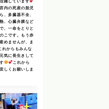
活躍しています
宮内の死産の胎児
ら、多臓器不全、
熱、心臓弁膜など
で、一命をとりと
のこです。もう赤
産めませんが、ま
これからもみんな
元気に長生きして
す
これから
宜しくお願いしま