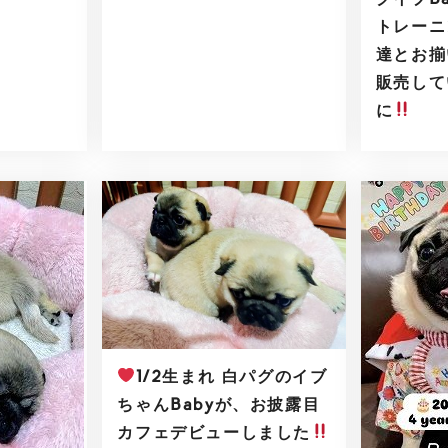
トレーニ
達とお揃
販売して
に
1/2生まれ 白パグのイブ
ちゃんBabyが、お披露目
カフェデビューしました