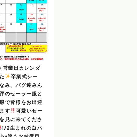
月営業日カレンダ
た
️
卒業式シー
なみ、パグ達みん
評のセーラー服と
服で皆様をお出迎
ます
可愛いセー
を見に来てくださ
1/2生まれの白パ
aby達もお披露目