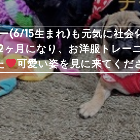
ベビー(6/15生まれ)も元気に社
2ヶ月になり、お洋服トレー
た
可愛い姿を見に来てくだ