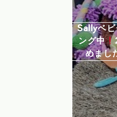
Sally
ング中
めまし