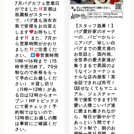
7月パグカフェ営業日
がでました
京都は
祇園祭がスタート
で、パグ達も浴衣衣
【スタッフ急募！】
装で皆様をお出迎え
パグ愛好家のオーナ
します
お待ちして
ーの、パピーからシ
ます
また、7月か
ニアパグ、珍しい白
ら営業時間がかわり
パグまでの愛犬達の
ました
ご注意くだ
お世話と、国内他、
さい。
営業時間
全世界の愛犬家達が
11時〜16時まで（15
集うまるで異国のよ
時半受付終了。70分
うなインターナショ
制なので余裕をもっ
ナルな店内接客！英
て早めにお越しくだ
会話できれば尚可！
さい） ※貸し切り
(話せなくてもマニュ
（11時〜12時）があ
アル、ジェスチャー
る日は12時からオー
等で接客できます)可
プン！HPトピックス
愛い人懐こいパグ達
にて要チェック！予
に囲まれ癒されなが
約制ではないので、
ら、毎日が賑やかで
12時前にお越しの際
あっという間です！
は事前にご確認くだ
シフト制で、朝のお
さい。