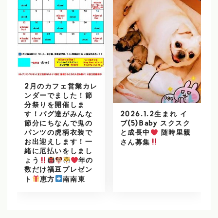
2月のカフェ営業カレ
ンダーでました！節
分祭りを開催しま
2026.1.2生まれ イ
す！パグ達がみんな
ブ(5)Baby スクスク
節分にちなんで鬼の
パンツの虎柄衣装で
と成長中
随時里親
お出迎えします！一
さん募集
緒に厄払いをしまし
ょう
年の
数だけ福豆プレゼン
ト
恵方
南南東