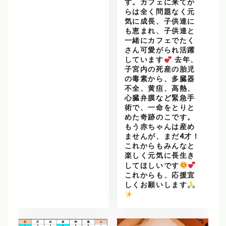
す。カフェに来てか
らは全く問題なく元
気に成長、子供達に
も恵まれ、子供達と
一緒にカフェでたく
さん可愛がられ活躍
しています
去年、
子宮内の死産の胎児
の毒素から、多臓器
不全、黄疸、高熱、
心臓弁膜など緊急手
術で、一命をとりと
めた奇跡のこです。
もう赤ちゃんは産め
ませんが、まだ4才！
これからもみんなと
楽しく元気に長生き
してほしいです
これからも、応援宜
しくお願いします
️