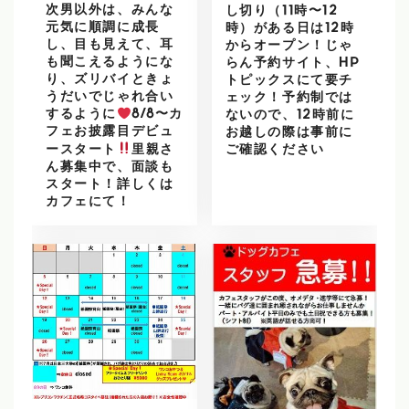
次男以外は、みんな
し切り（11時〜12
元気に順調に成長
時）がある日は12時
し、目も見えて、耳
からオープン！じゃ
も聞こえるようにな
らん予約サイト、HP
り、ズリバイときょ
トピックスにて要チ
うだいでじゃれ合い
ェック！予約制では
するように
8/8〜カ
ないので、12時前に
フェお披露目デビュ
お越しの際は事前に
ースタート
里親さ
ご確認ください
ん募集中で、面談も
スタート！詳しくは
カフェにて！