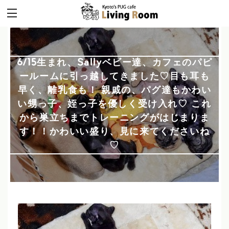
6/15生まれ、Sallyベビー達、カフェのパピ
ールームに引っ越してきました♡目も耳も
早く、離乳食も！ 親戚の、パグ達もかわい
い甥っ子、姪っ子を優しく受け入れ♡ これ
から巣立ちまでトレーニングがはじまりま
す！！かわいい盛り、見に来てくださいね
♡