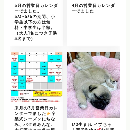
5月の営業日カレンダ
4月の営業日カレンダ
ーでました。
ーでました
5/3~5/6の期間、小
学生以下の方は無
料・中学生は半額。
（大人1名につき子供
3名まで）
来月の3月営業日カレ
ンダーでました
️
卒
業式シーズンにちな
1/2生まれ イブちゃ
み、パグ達みんな、