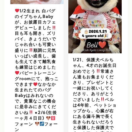
1/2生まれ 白パグ
のイブちゃんBaby
が、お披露目カフェ
デビューしました
目も耳も開き、ズリ
バイ、きょうだいで
じゃれ合いも可愛い
盛りに
順調に元気
いっぱい成長し、歯
1/21、保護犬ベルち
も生えてきて離乳食
ゃん、4才のお誕生日
も練習はじめました
おめでとう
常連さ
パピートレーニン
ん達もお集まりくだ
グroomにて、抱っこ
さり、プレゼントと
できます
なかなか
一緒にお祝いしてく
生まれたてのパグ
ださり、ありがとう
Babyはみれないの
ございました
ベル
で、貴重なこの機会
は4年前、ペットショ
に是非みにきてくだ
ップから、心臓が右
さいね
●2/6(生後
にある漏斗胸で長く
一ヶ月４日目)
生きられないだろう
フォーン
フォー
と保護した保護犬で
ン