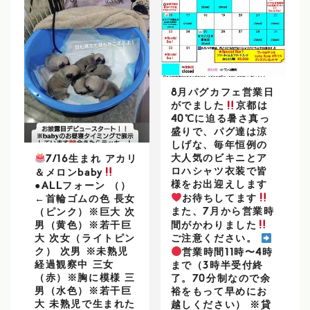
8月パグカフェ営業日
がでました
京都は
40℃に迫る暑さ真っ
盛りで、パグ達は涼
しげな、毎年恒例の
大人気のビキニとア
7/16生まれ アカリ
ロハシャツ衣装で皆
＆メロンbaby
様をお出迎えします
●ALLフォーン （）
お待ちしてます
←首輪ゴムの色 長女
また、7月から営業時
（ピンク）※巨大 次
男（黄色）※若干巨
間がかわりました
大 次女（ライトピン
ご注意ください。
ク） 次男 ※未熟児
営業時間11時〜4時
経過観察中 三女
まで（3時半受付終
（赤）※胸に模様 三
了。70分制なので余
男（水色）※若干巨
裕をもって早めにお
大 未熟児で生まれた
越しください） ※貸