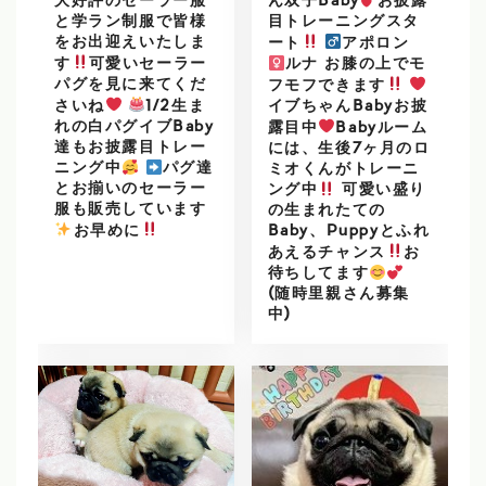
ん双子Baby
お披露
大好評のセーラー服
目トレーニングスタ
と学ラン制服で皆様
をお出迎えいたしま
ート
アポロン
す
可愛いセーラー
ルナ お膝の上でモ
パグを見に来てくだ
フモフできます
さいね
1/2生ま
イブちゃんBabyお披
れの白パグイブBaby
露目中
Babyルーム
達もお披露目トレー
には、生後7ヶ月のロ
ニング中
パグ達
ミオくんがトレーニ
とお揃いのセーラー
ング中
可愛い盛り
服も販売しています
の生まれたての
️
お早めに
Baby、Puppyとふれ
あえるチャンス
お
待ちしてます
(随時里親さん募集
中)