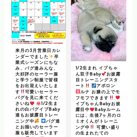
来月の3月営業日カレ
ンダーでました
️
卒
業式シーズンにちな
1/2生まれ イブちゃ
み、パグ達みんな、
ん双子Baby
お披露
大好評のセーラー服
目トレーニングスタ
と学ラン制服で皆様
をお出迎えいたしま
ート
アポロン
す
可愛いセーラー
ルナ お膝の上でモ
パグを見に来てくだ
フモフできます
さいね
1/2生ま
イブちゃんBabyお披
れの白パグイブBaby
露目中
Babyルーム
達もお披露目トレー
には、生後7ヶ月のロ
ニング中
パグ達
ミオくんがトレーニ
とお揃いのセーラー
ング中
可愛い盛り
服も販売しています
の生まれたての