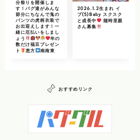
分祭りを開催しま
2026.1.2生まれ イ
す！パグ達がみんな
ブ(5)Baby スクスク
節分にちなんで鬼の
パンツの虎柄衣装で
と成長中
随時里親
お出迎えします！一
さん募集
緒に厄払いをしまし
ょう
年の
数だけ福豆プレゼン
ト
恵方
南南東
おすすめリンク