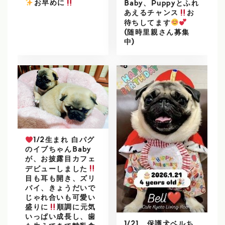
️
お早めに
Baby、Puppyとふれ
あえるチャンス
お
待ちしてます
(随時里親さん募集
中)
1/2生まれ 白パグ
のイブちゃんBaby
が、お披露目カフェ
デビューしました
目も耳も開き、ズリ
バイ、きょうだいで
じゃれ合いも可愛い
盛りに
順調に元気
いっぱい成長し、歯
1/21、保護犬ベルち