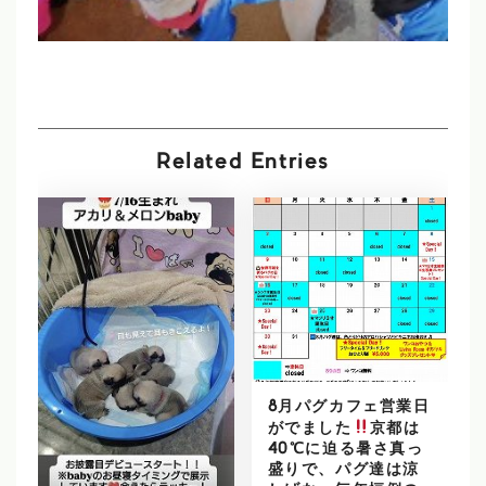
Related Entries
8月パグカフェ営業日
がでました
京都は
40℃に迫る暑さ真っ
盛りで、パグ達は涼