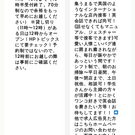
集うまるで異国のよ
時半受付終了。70分
うなインターナショ
制なので余裕をもっ
ナルな店内接客！英
て早めにお越しくだ
会話できれば尚可！
さい） ※貸し切り
(話せなくてもマニュ
（11時〜12時）があ
アル、ジェスチャー
る日は12時からオー
等で接客できます)可
プン！HPトピックス
愛い人懐こいパグ達
にて要チェック！予
に囲まれ癒されなが
約制ではないので、
ら、毎日が賑やかで
12時前にお越しの際
あっという間です！
は事前にご確認くだ
シフト制で、朝のお
さい。
掃除〜平日昼間、午
後〜閉店まで、土日
祝他、相談可！学生
さんから主婦の方々
が活躍中！とにかく
ワンコ好きで英会話
を磨きたい方等！お
待ちしてます！！
他で求人広告見た方
はこちらホームペー
ジのお問い合わせか