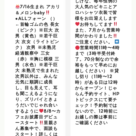
しげな、毎年恒例の
大人気のビキニとア
7/16生まれ アカリ
ロハシャツ衣装で皆
＆メロンbaby
様をお出迎えします
●ALLフォーン （）
お待ちしてます
←首輪ゴムの色 長女
また、7月から営業時
（ピンク）※巨大 次
男（黄色）※若干巨
間がかわりました
大 次女（ライトピン
ご注意ください。
ク） 次男 ※未熟児
営業時間11時〜4時
経過観察中 三女
まで（3時半受付終
（赤）※胸に模様 三
了。70分制なので余
男（水色）※若干巨
裕をもって早めにお
大 未熟児で生まれた
越しください） ※貸
次男以外は、みんな
し切り（11時〜12
元気に順調に成長
時）がある日は12時
し、目も見えて、耳
からオープン！じゃ
も聞こえるようにな
らん予約サイト、HP
り、ズリバイときょ
トピックスにて要チ
うだいでじゃれ合い
ェック！予約制では
するように
8/8〜カ
ないので、12時前に
フェお披露目デビュ
お越しの際は事前に
ースタート
里親さ
ご確認ください
ん募集中で、面談も
スタート！詳しくは