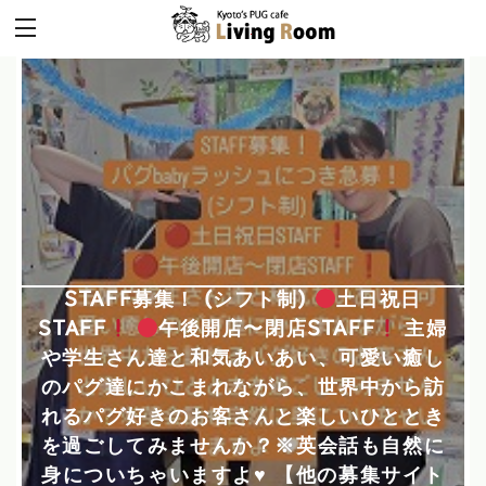
STAFF募集！ (シフト制)
土日祝日
STAFF
午後開店〜閉店STAFF
主婦
や学生さん達と和気あいあい、可愛い癒し
のパグ達にかこまれながら、世界中から訪
れるパグ好きのお客さんと楽しいひととき
を過ごしてみませんか？※英会話も自然に
身についちゃいますよ
♥
【他の募集サイト