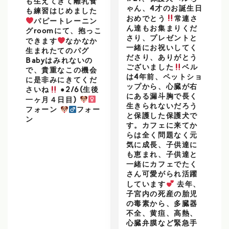
も生えてきて離乳食
ゃん、4才のお誕生日
も練習はじめました
おめでとう
常連さ
パピートレーニン
ん達もお集まりくだ
グroomにて、抱っこ
さり、プレゼントと
できます
なかなか
一緒にお祝いしてく
生まれたてのパグ
ださり、ありがとう
Babyはみれないの
ございました
ベル
で、貴重なこの機会
は4年前、ペットショ
に是非みにきてくだ
ップから、心臓が右
さいね
●2/6(生後
にある漏斗胸で長く
一ヶ月４日目)
生きられないだろう
フォーン
フォー
と保護した保護犬で
ン
す。カフェに来てか
らは全く問題なく元
気に成長、子供達に
も恵まれ、子供達と
一緒にカフェでたく
さん可愛がられ活躍
しています
去年、
子宮内の死産の胎児
の毒素から、多臓器
不全、黄疸、高熱、
心臓弁膜など緊急手