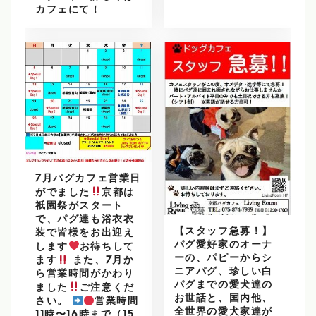
カフェにて！
7月パグカフェ営業日
がでました
京都は
祇園祭がスタート
で、パグ達も浴衣衣
【スタッフ急募！】
装で皆様をお出迎え
パグ愛好家のオーナ
します
お待ちして
ーの、パピーからシ
ます
また、7月か
ニアパグ、珍しい白
ら営業時間がかわり
パグまでの愛犬達の
ました
ご注意くだ
お世話と、国内他、
さい。
営業時間
全世界の愛犬家達が
11時〜16時まで（15