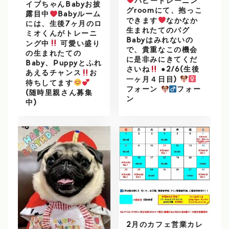
パピートレーニン
イブちゃんBabyお披
グroomにて、抱っこ
露目中
Babyルーム
できます
なかなか
には、生後7ヶ月のロ
生まれたてのパグ
ミオくんがトレーニ
Babyはみれないの
ング中
可愛い盛り
で、貴重なこの機会
の生まれたての
に是非みにきてくだ
Baby、Puppyとふれ
さいね
●2/6(生後
あえるチャンス
お
一ヶ月４日目)
待ちしてます
フォーン
フォー
(随時里親さん募集
ン
中)
2月のカフェ営業カレ