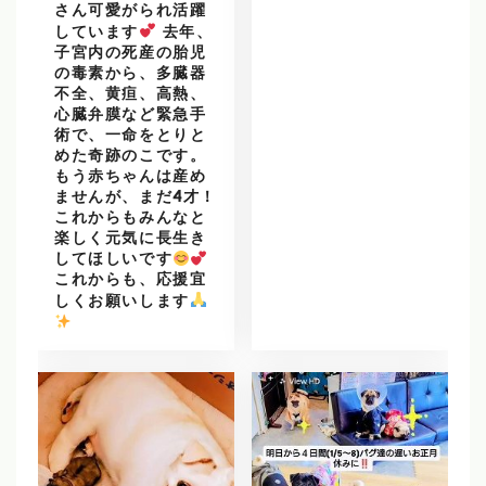
さん可愛がられ活躍
しています
去年、
子宮内の死産の胎児
の毒素から、多臓器
不全、黄疸、高熱、
心臓弁膜など緊急手
術で、一命をとりと
めた奇跡のこです。
もう赤ちゃんは産め
ませんが、まだ4才！
これからもみんなと
楽しく元気に長生き
してほしいです
これからも、応援宜
しくお願いします
️