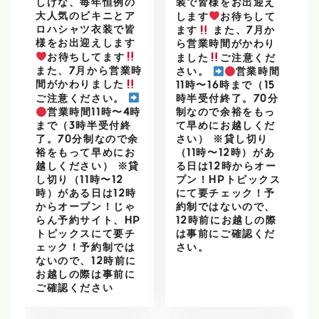
しげな、毎年恒例の
装で皆様をお出迎え
大人気のビキニとア
します
お待ちして
ロハシャツ衣装で皆
ます
また、7月か
様をお出迎えします
ら営業時間がかわり
お待ちしてます
ました
ご注意くだ
また、7月から営業時
さい。
営業時間
間がかわりました
11時〜16時まで（15
ご注意ください。
時半受付終了。70分
営業時間11時〜4時
制なので余裕をもっ
まで（3時半受付終
て早めにお越しくだ
了。70分制なので余
さい） ※貸し切り
裕をもって早めにお
（11時〜12時）があ
越しください） ※貸
る日は12時からオー
し切り（11時〜12
プン！HPトピックス
時）がある日は12時
にて要チェック！予
からオープン！じゃ
約制ではないので、
らん予約サイト、HP
12時前にお越しの際
トピックスにて要チ
は事前にご確認くだ
ェック！予約制では
さい。
ないので、12時前に
お越しの際は事前に
ご確認ください