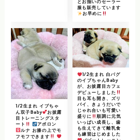
とお揃いのセーラー
服も販売しています
️
お早めに
1/2生まれ 白パグ
のイブちゃんBaby
が、お披露目カフェ
デビューしました
目も耳も開き、ズリ
バイ、きょうだいで
1/2生まれ イブちゃ
じゃれ合いも可愛い
ん双子Baby
お披露
盛りに
順調に元気
目トレーニングスタ
いっぱい成長し、歯
ート
アポロン
も生えてきて離乳食
ルナ お膝の上でモ
も練習はじめました
フモフできます