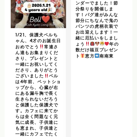
ンダーでました！節
分祭りを開催しま
す！パグ達がみんな
節分にちなんで鬼の
パンツの虎柄衣装で
お出迎えします！一
1/21、保護犬ベルち
緒に厄払いをしまし
ゃん、4才のお誕生日
ょう
年の
おめでとう
常連さ
数だけ福豆プレゼン
ん達もお集まりくだ
ト
恵方
南南東
さり、プレゼントと
一緒にお祝いしてく
ださり、ありがとう
ございました
ベル
は4年前、ペットショ
ップから、心臓が右
にある漏斗胸で長く
生きられないだろう
と保護した保護犬で
す。カフェに来てか
らは全く問題なく元
気に成長、子供達に
も恵まれ、子供達と
一緒にカフェでたく