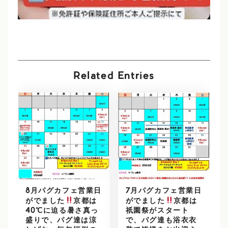
Related Entries
8月パグカフェ営業日
7月パグカフェ営業日
がでました
京都は
がでました
京都は
40℃に迫る暑さ真っ
祇園祭がスタート
盛りで、パグ達は涼
で、パグ達も浴衣衣