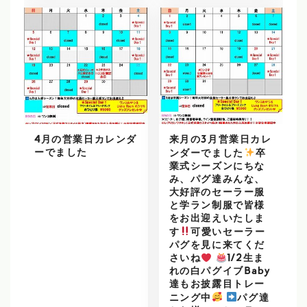
4月の営業日カレンダ
来月の3月営業日カレ
ーでました
ンダーでました
️
卒
業式シーズンにちな
み、パグ達みんな、
大好評のセーラー服
と学ラン制服で皆様
をお出迎えいたしま
す
可愛いセーラー
パグを見に来てくだ
さいね
1/2生ま
れの白パグイブBaby
達もお披露目トレー
ニング中
パグ達