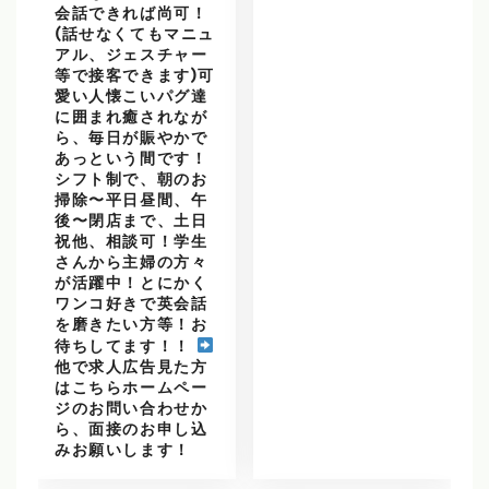
会話できれば尚可！
(話せなくてもマニュ
アル、ジェスチャー
等で接客できます)可
愛い人懐こいパグ達
に囲まれ癒されなが
ら、毎日が賑やかで
あっという間です！
シフト制で、朝のお
掃除〜平日昼間、午
後〜閉店まで、土日
祝他、相談可！学生
さんから主婦の方々
が活躍中！とにかく
ワンコ好きで英会話
を磨きたい方等！お
待ちしてます！！
他で求人広告見た方
はこちらホームペー
ジのお問い合わせか
ら、面接のお申し込
みお願いします！