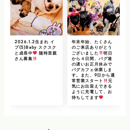
2026.1.2生まれ イ
年末年始、たくさん
ブ(5)Baby スクスク
のご来店ありがとう
と成長中
随時里親
ございました
明日
から４日間、パグ達
さん募集
の遅いお正月休みで
パグカフェ休業しま
す。また、9日から通
常営業スタート
元
気にお出迎えできる
ように充電して、お
待ちしてます