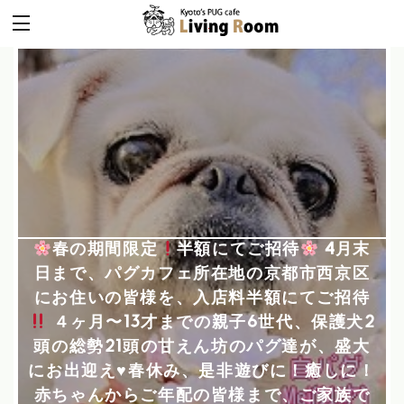
春の期間限定
半額にてご招待
4月末
日まで、パグカフェ所在地の京都市西京区
にお住いの皆様を、入店料半額にてご招待
４ヶ月〜13才までの親子6世代、保護犬2
頭の総勢21頭の甘えん坊のパグ達が、盛大
にお出迎え
♥
春休み、是非遊びに！癒しに！
赤ちゃんからご年配の皆様まで、ご家族で