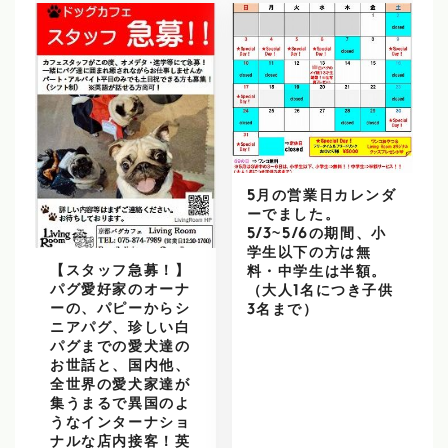
5月の営業日カレンダ
ーでました。
5/3~5/6の期間、小
学生以下の方は無
【スタッフ急募！】
料・中学生は半額。
パグ愛好家のオーナ
（大人1名につき子供
ーの、パピーからシ
3名まで）
ニアパグ、珍しい白
パグまでの愛犬達の
お世話と、国内他、
全世界の愛犬家達が
集うまるで異国のよ
うなインターナショ
ナルな店内接客！英