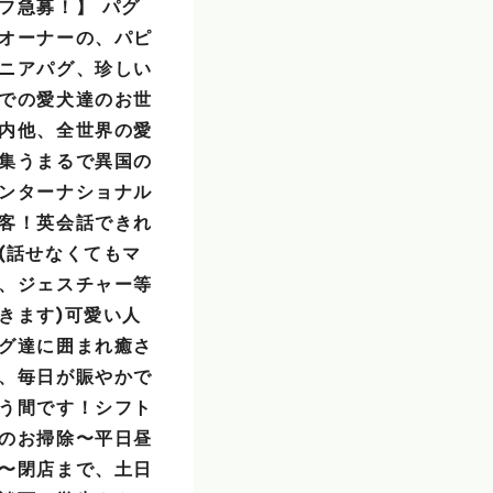
フ急募！】 パグ
オーナーの、パピ
ニアパグ、珍しい
での愛犬達のお世
内他、全世界の愛
集うまるで異国の
ンターナショナル
客！英会話できれ
(話せなくてもマ
、ジェスチャー等
きます)可愛い人
グ達に囲まれ癒さ
、毎日が賑やかで
う間です！シフト
のお掃除〜平日昼
〜閉店まで、土日