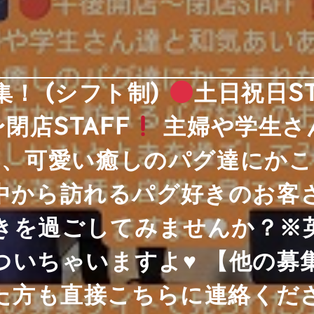
募集！ (シフト制)
土日祝日ST
閉店STAFF
主婦や学生さ
い、可愛い癒しのパグ達にかこ
中から訪れるパグ好きのお客
きを過ごしてみませんか？※
ついちゃいますよ
♥
【他の募
た方も直接こちらに連絡くだ