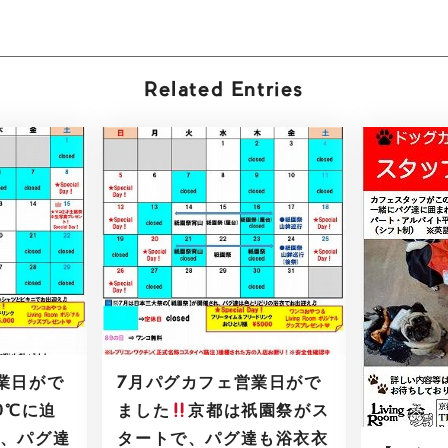
Related Entries
業日がで
7月パグカフェ営業日がで
0℃に迫
ました
京都は祇園祭がス
、パグ達
タートで、パグ達も浴衣衣