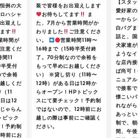
【スタッ
恒例の大
装で皆様をお出迎えします
愛好家の
ロハシャ
お待ちしてます
ま
ーからシ
出迎えし
た、7月から営業時間がか
白パグま
てます
わりました
ご注意くださ
話と、国
業時間が
い。
営業時間11時〜
犬家達が
ご注意くだ
16時まで（15時半受付終
ようなイ
間11
了。70分制なので余裕を
な店内接
時半受付
もって早めにお越しくださ
ば尚可！
ので余裕
い） ※貸し切り（11時〜
ニュアル
越しくだ
12時）がある日は12時か
で接客で
（11
らオープン！HPトピック
懐こいパ
日は12
スにて要チェック！予約制
れながら
じゃらん
ではないので、12時前にお
あっとい
トピック
越しの際は事前にご確認く
制で、朝
！予約制
ださい。
間、午後
2時前にお