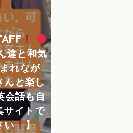
AFF
ん達と和気
まれなが
さんと楽し
英会話も自
集サイトで
さい
】