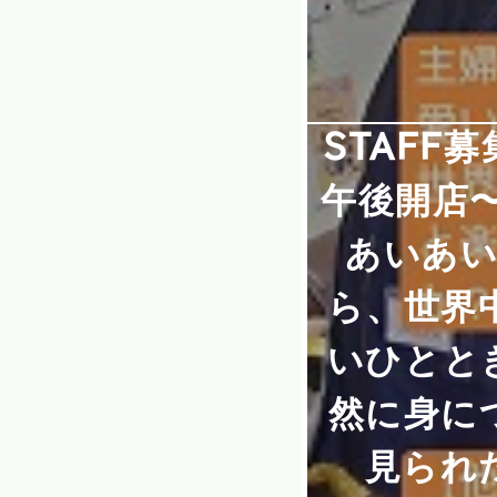
STAFF
午後開店〜
あいあ
ら、世界
いひとと
然に身に
見られ