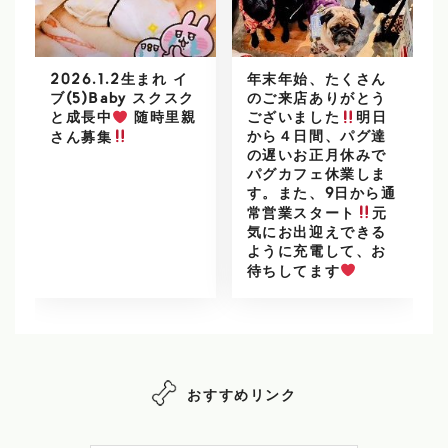
2026.1.2生まれ イ
年末年始、たくさん
ブ(5)Baby スクスク
のご来店ありがとう
と成長中
随時里親
ございました
明日
から４日間、パグ達
さん募集
の遅いお正月休みで
パグカフェ休業しま
す。また、9日から通
常営業スタート
元
気にお出迎えできる
ように充電して、お
待ちしてます
おすすめリンク