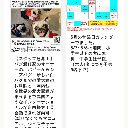
5月の営業日カレンダ
ーでました。
5/3~5/6の期間、小
学生以下の方は無
【スタッフ急募！】
料・中学生は半額。
パグ愛好家のオーナ
（大人1名につき子供
ーの、パピーからシ
3名まで）
ニアパグ、珍しい白
パグまでの愛犬達の
お世話と、国内他、
全世界の愛犬家達が
集うまるで異国のよ
うなインターナショ
ナルな店内接客！英
会話できれば尚可！
(話せなくてもマニュ
アル、ジェスチャー