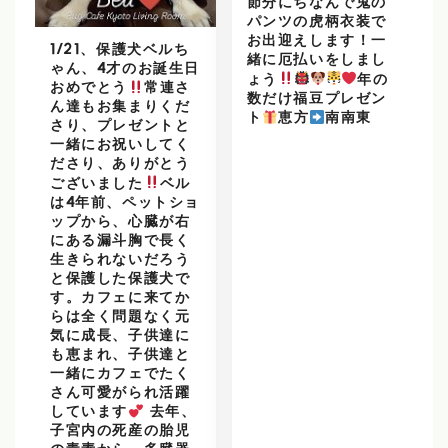
節分にちなんで鬼の
パンツの虎柄衣装で
お出迎えします！一
1/21、保護犬ベルち
緒に厄払いをしまし
ゃん、4才のお誕生日
ょう
年の
おめでとう
常連さ
数だけ福豆プレゼン
ん達もお集まりくだ
ト
恵方
南南東
さり、プレゼントと
一緒にお祝いしてく
ださり、ありがとう
ございました
ベル
は4年前、ペットショ
ップから、心臓が右
にある漏斗胸で長く
生きられないだろう
と保護した保護犬で
す。カフェに来てか
らは全く問題なく元
気に成長、子供達に
も恵まれ、子供達と
一緒にカフェでたく
さん可愛がられ活躍
しています
去年、
子宮内の死産の胎児