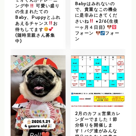
ミオくんがトレーニ
Babyはみれないの
ング中
可愛い盛り
で、貴重なこの機会
の生まれたての
に是非みにきてくだ
Baby、Puppyとふれ
さいね
●2/6(生後
あえるチャンス
お
一ヶ月４日目)
待ちしてます
フォーン
フォー
(随時里親さん募集
ン
中)
2月のカフェ営業カレ
ンダーでました！節
分祭りを開催しま
す！パグ達がみんな