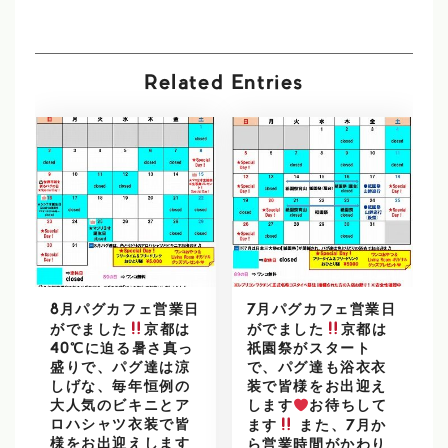
Related Entries
8月パグカフェ営業日
7月パグカフェ営業日
がでました
京都は
がでました
京都は
40℃に迫る暑さ真っ
祇園祭がスタート
盛りで、パグ達は涼
で、パグ達も浴衣衣
しげな、毎年恒例の
装で皆様をお出迎え
大人気のビキニとア
します
お待ちして
ロハシャツ衣装で皆
ます
また、7月か
様をお出迎えします
ら営業時間がかわり