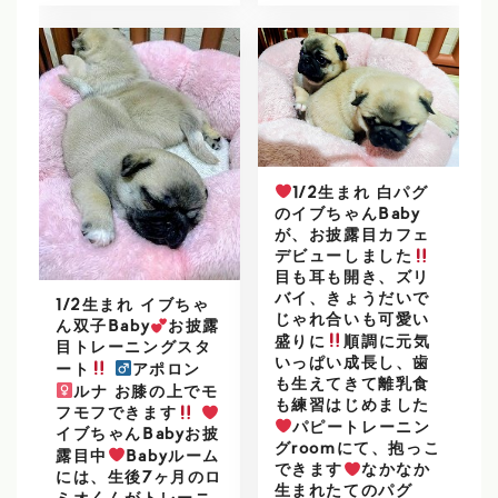
1/2生まれ 白パグ
のイブちゃんBaby
が、お披露目カフェ
デビューしました
目も耳も開き、ズリ
バイ、きょうだいで
1/2生まれ イブちゃ
じゃれ合いも可愛い
ん双子Baby
お披露
盛りに
順調に元気
目トレーニングスタ
いっぱい成長し、歯
ート
アポロン
も生えてきて離乳食
ルナ お膝の上でモ
も練習はじめました
フモフできます
パピートレーニン
イブちゃんBabyお披
グroomにて、抱っこ
露目中
Babyルーム
できます
なかなか
には、生後7ヶ月のロ
生まれたてのパグ