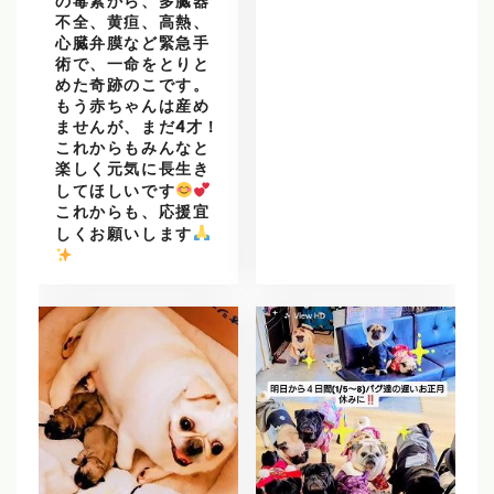
の毒素から、多臓器
不全、黄疸、高熱、
心臓弁膜など緊急手
術で、一命をとりと
めた奇跡のこです。
もう赤ちゃんは産め
ませんが、まだ4才！
これからもみんなと
楽しく元気に長生き
してほしいです
これからも、応援宜
しくお願いします
️