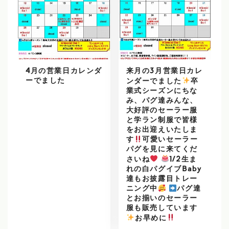
4月の営業日カレンダ
来月の3月営業日カレ
ーでました
ンダーでました
️
卒
業式シーズンにちな
み、パグ達みんな、
大好評のセーラー服
と学ラン制服で皆様
をお出迎えいたしま
す
可愛いセーラー
パグを見に来てくだ
さいね
1/2生ま
れの白パグイブBaby
達もお披露目トレー
ニング中
パグ達
とお揃いのセーラー
服も販売しています
️
お早めに