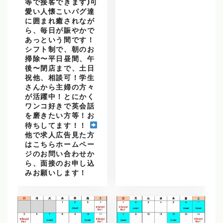
等で接客できます)可
愛い人懐こいパグ達
に囲まれ癒されなが
ら、毎日が賑やかで
あっという間です！
シフト制で、朝のお
掃除〜平日昼間、午
後〜閉店まで、土日
祝他、相談可！学生
さんから主婦の方々
が活躍中！とにかく
ワンコ好きで英会話
を磨きたい方等！お
待ちしてます！！
他で求人広告見た方
はこちらホームペー
ジのお問い合わせか
ら、面接のお申し込
みお願いします！