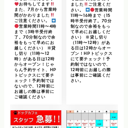
お待ちしてます
ました
ご注意くだ
また、7月から営業時
さい。
営業時間
間がかわりました
11時〜16時まで（15
ご注意ください。
時半受付終了。70分
営業時間11時〜4時
制なので余裕をもっ
まで（3時半受付終
て早めにお越しくだ
了。70分制なので余
さい） ※貸し切り
裕をもって早めにお
（11時〜12時）があ
越しください） ※貸
る日は12時からオー
し切り（11時〜12
プン！HPトピックス
時）がある日は12時
にて要チェック！予
からオープン！じゃ
約制ではないので、
らん予約サイト、HP
12時前にお越しの際
トピックスにて要チ
は事前にご確認くだ
ェック！予約制では
さい。
ないので、12時前に
お越しの際は事前に
ご確認ください