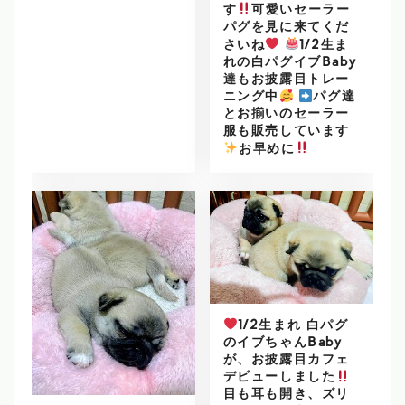
す
可愛いセーラー
パグを見に来てくだ
さいね
1/2生ま
れの白パグイブBaby
達もお披露目トレー
ニング中
パグ達
とお揃いのセーラー
服も販売しています
️
お早めに
1/2生まれ 白パグ
のイブちゃんBaby
が、お披露目カフェ
デビューしました
目も耳も開き、ズリ