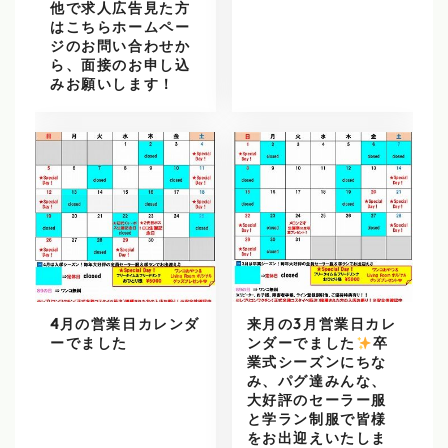
他で求人広告見た方
はこちらホームペー
ジのお問い合わせか
ら、面接のお申し込
みお願いします！
4月の営業日カレンダ
来月の3月営業日カレ
ーでました
ンダーでました
️
卒
業式シーズンにちな
み、パグ達みんな、
大好評のセーラー服
と学ラン制服で皆様
をお出迎えいたしま