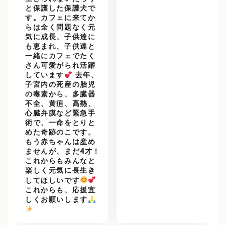
と保護した保護犬で
す。カフェに来てか
らは全く問題なく元
気に成長、子供達に
も恵まれ、子供達と
一緒にカフェでたく
さん可愛がられ活躍
しています
去年、
子宮内の死産の胎児
の毒素から、多臓器
不全、黄疸、高熱、
心臓弁膜など緊急手
術で、一命をとりと
めた奇跡のこです。
もう赤ちゃんは産め
ませんが、まだ4才！
これからもみんなと
楽しく元気に長生き
してほしいです
これからも、応援宜
しくお願いします
️