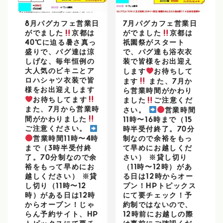
8月パグカフェ営業日
7月パグカフェ営業日
がでました
京都は
がでました
京都は
40℃に迫る暑さ真っ
祇園祭がスタート
盛りで、パグ達は涼
で、パグ達も浴衣衣
しげな、毎年恒例の
装で皆様をお出迎え
大人気のビキニとア
します
お待ちして
ロハシャツ衣装で皆
ます
また、7月か
様をお出迎えします
ら営業時間がかわり
お待ちしてます
ました
ご注意くだ
また、7月から営業時
さい。
営業時間
間がかわりました
11時〜16時まで（15
ご注意ください。
時半受付終了。70分
営業時間11時〜4時
制なので余裕をもっ
まで（3時半受付終
て早めにお越しくだ
了。70分制なので余
さい） ※貸し切り
裕をもって早めにお
（11時〜12時）があ
越しください） ※貸
る日は12時からオー
し切り（11時〜12
プン！HPトピックス
時）がある日は12時
にて要チェック！予
からオープン！じゃ
約制ではないので、
らん予約サイト、HP
12時前にお越しの際