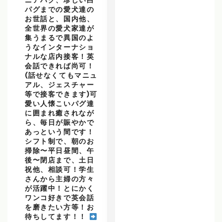
ニアパグ、珍しい白
パグまでの愛犬達の
お世話と、国内他、
全世界の愛犬家達が
集うまるで異国のよ
うなインターナショ
ナルな店内接客！英
会話できれば尚可！
(話せなくてもマニュ
アル、ジェスチャー
等で接客できます)可
愛い人懐こいパグ達
に囲まれ癒されなが
ら、毎日が賑やかで
あっという間です！
シフト制で、朝のお
掃除〜平日昼間、午
後〜閉店まで、土日
祝他、相談可！学生
さんから主婦の方々
が活躍中！とにかく
ワンコ好きで英会話
を磨きたい方等！お
待ちしてます！！