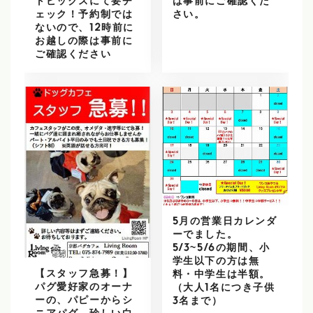
トピックスにて要チ
は事前にご確認くだ
ェック！予約制では
さい。
ないので、12時前に
お越しの際は事前に
ご確認ください
5月の営業日カレンダ
ーでました。
5/3~5/6の期間、小
学生以下の方は無
【スタッフ急募！】
料・中学生は半額。
パグ愛好家のオーナ
（大人1名につき子供
ーの、パピーからシ
3名まで）