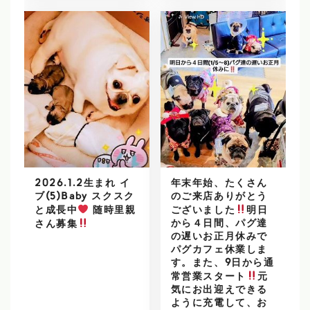
2026.1.2生まれ イ
年末年始、たくさん
ブ(5)Baby スクスク
のご来店ありがとう
と成長中
随時里親
ございました
明日
から４日間、パグ達
さん募集
の遅いお正月休みで
パグカフェ休業しま
す。また、9日から通
常営業スタート
元
気にお出迎えできる
ように充電して、お