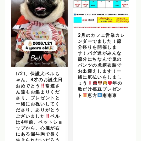
2月のカフェ営業カレ
ンダーでました！節
分祭りを開催しま
す！パグ達がみんな
節分にちなんで鬼の
パンツの虎柄衣装で
お出迎えします！一
1/21、保護犬ベルち
緒に厄払いをしまし
ゃん、4才のお誕生日
ょう
年の
おめでとう
常連さ
数だけ福豆プレゼン
ん達もお集まりくだ
ト
恵方
南南東
さり、プレゼントと
一緒にお祝いしてく
ださり、ありがとう
ございました
ベル
は4年前、ペットショ
ップから、心臓が右
にある漏斗胸で長く
生きられないだろう