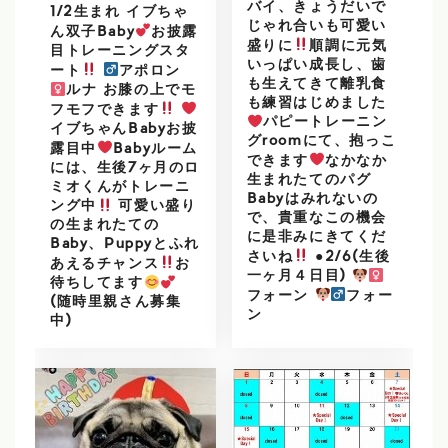
バイ、きょうだいで
1/2生まれ イブちゃ
じゃれ合いも可愛い
ん双子Baby
お披露
盛りに
順調に元気
目トレーニングスタ
いっぱい成長し、歯
ート
アポロン
も生えてきて離乳食
ルナ お膝の上でモ
も練習はじめました
フモフできます
パピートレーニン
イブちゃんBabyお披
グroomにて、抱っこ
露目中
Babyルーム
できます
なかなか
には、生後7ヶ月のロ
生まれたてのパグ
ミオくんがトレーニ
Babyはみれないの
ング中
可愛い盛り
で、貴重なこの機会
の生まれたての
に是非みにきてくだ
Baby、Puppyとふれ
さいね
●2/6(生後
あえるチャンス
お
一ヶ月４日目)
待ちしてます
フォーン
フォー
(随時里親さん募集
ン
中)