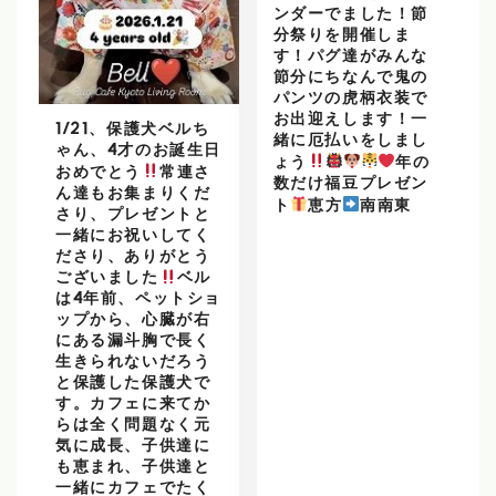
ンダーでました！節
分祭りを開催しま
す！パグ達がみんな
節分にちなんで鬼の
パンツの虎柄衣装で
お出迎えします！一
1/21、保護犬ベルち
緒に厄払いをしまし
ゃん、4才のお誕生日
ょう
年の
おめでとう
常連さ
数だけ福豆プレゼン
ん達もお集まりくだ
ト
恵方
南南東
さり、プレゼントと
一緒にお祝いしてく
ださり、ありがとう
ございました
ベル
は4年前、ペットショ
ップから、心臓が右
にある漏斗胸で長く
生きられないだろう
と保護した保護犬で
す。カフェに来てか
らは全く問題なく元
気に成長、子供達に
も恵まれ、子供達と
一緒にカフェでたく