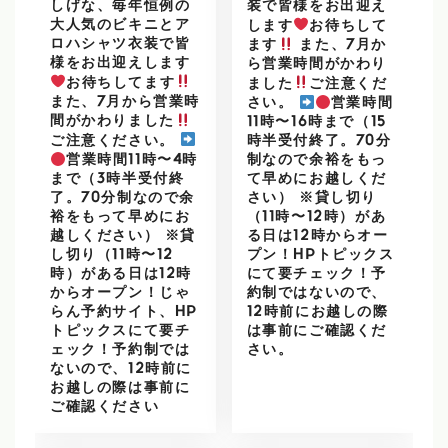
しげな、毎年恒例の
装で皆様をお出迎え
大人気のビキニとア
します
お待ちして
ロハシャツ衣装で皆
ます
また、7月か
様をお出迎えします
ら営業時間がかわり
お待ちしてます
ました
ご注意くだ
また、7月から営業時
さい。
営業時間
間がかわりました
11時〜16時まで（15
ご注意ください。
時半受付終了。70分
営業時間11時〜4時
制なので余裕をもっ
まで（3時半受付終
て早めにお越しくだ
了。70分制なので余
さい） ※貸し切り
裕をもって早めにお
（11時〜12時）があ
越しください） ※貸
る日は12時からオー
し切り（11時〜12
プン！HPトピックス
時）がある日は12時
にて要チェック！予
からオープン！じゃ
約制ではないので、
らん予約サイト、HP
12時前にお越しの際
トピックスにて要チ
は事前にご確認くだ
ェック！予約制では
さい。
ないので、12時前に
お越しの際は事前に
ご確認ください