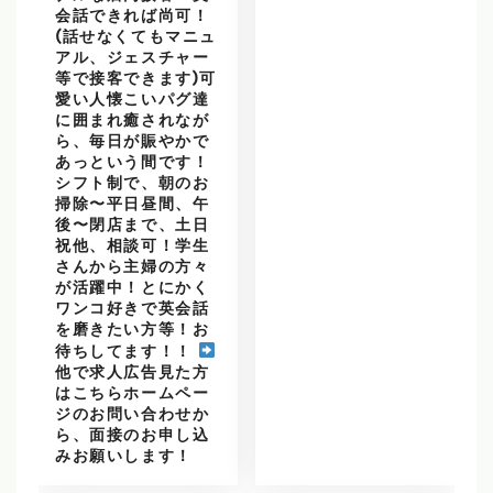
会話できれば尚可！
(話せなくてもマニュ
アル、ジェスチャー
等で接客できます)可
愛い人懐こいパグ達
に囲まれ癒されなが
ら、毎日が賑やかで
あっという間です！
シフト制で、朝のお
掃除〜平日昼間、午
後〜閉店まで、土日
祝他、相談可！学生
さんから主婦の方々
が活躍中！とにかく
ワンコ好きで英会話
を磨きたい方等！お
待ちしてます！！
他で求人広告見た方
はこちらホームペー
ジのお問い合わせか
ら、面接のお申し込
みお願いします！