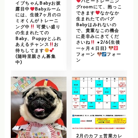
パピートレーニン
イブちゃんBabyお披
グroomにて、抱っこ
露目中
Babyルーム
できます
なかなか
には、生後7ヶ月のロ
生まれたてのパグ
ミオくんがトレーニ
Babyはみれないの
ング中
可愛い盛り
で、貴重なこの機会
の生まれたての
に是非みにきてくだ
Baby、Puppyとふれ
さいね
●2/6(生後
あえるチャンス
お
一ヶ月４日目)
待ちしてます
フォーン
フォー
(随時里親さん募集
ン
中)
2月のカフェ営業カレ