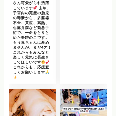
さん可愛がられ活躍
しています
去年、
子宮内の死産の胎児
の毒素から、多臓器
不全、黄疸、高熱、
心臓弁膜など緊急手
術で、一命をとりと
めた奇跡のこです。
もう赤ちゃんは産め
ませんが、まだ4才！
これからもみんなと
楽しく元気に長生き
してほしいです
これからも、応援宜
しくお願いします
️