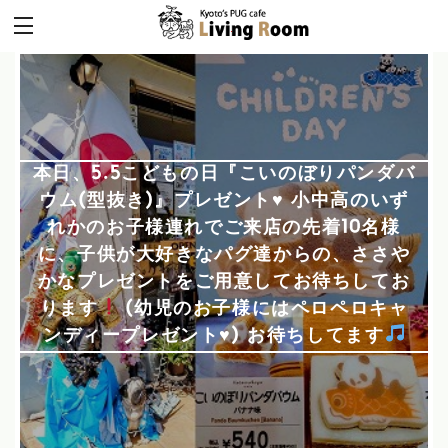
本日、5.5こどもの日『こいのぼりパンダバ
ウム(型抜き)』プレゼント
♥
小中高のいず
れかのお子様連れでご来店の先着10名様
に、子供が大好きなパグ達からの、ささや
かなプレゼントをご用意してお待ちしてお
ります
(幼児のお子様にはペロペロキャ
ンディープレゼント
♥
) お待ちしてます