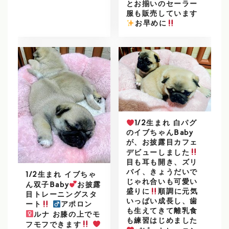
とお揃いのセーラー
服も販売しています
️
お早めに
1/2生まれ 白パグ
のイブちゃんBaby
が、お披露目カフェ
デビューしました
目も耳も開き、ズリ
バイ、きょうだいで
1/2生まれ イブちゃ
じゃれ合いも可愛い
ん双子Baby
お披露
盛りに
順調に元気
目トレーニングスタ
いっぱい成長し、歯
ート
アポロン
も生えてきて離乳食
ルナ お膝の上でモ
も練習はじめました
フモフできます