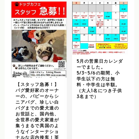
5月の営業日カレンダ
ーでました。
5/3~5/6の期間、小
学生以下の方は無
【スタッフ急募！】
料・中学生は半額。
パグ愛好家のオーナ
（大人1名につき子供
ーの、パピーからシ
3名まで）
ニアパグ、珍しい白
パグまでの愛犬達の
お世話と、国内他、
全世界の愛犬家達が
集うまるで異国のよ
うなインターナショ
ナルな店内接客！英