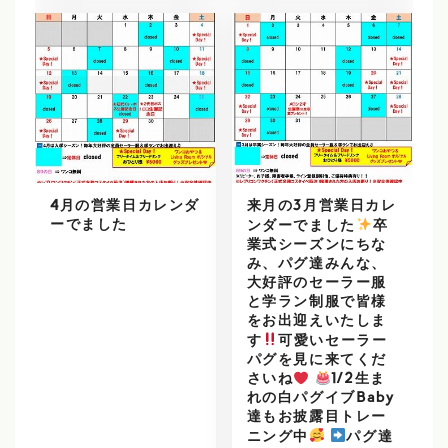
4月の営業日カレンダ
来月の3月営業日カレ
ーでました
ンダーでました
️
卒
業式シーズンにちな
み、パグ達みんな、
大好評のセーラー服
と学ラン制服で皆様
をお出迎えいたしま
す
可愛いセーラー
パグを見に来てくだ
さいね
1/2生ま
れの白パグイブBaby
達もお披露目トレー
ニング中
パグ達