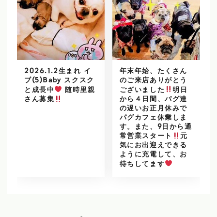
2026.1.2生まれ イ
年末年始、たくさん
ブ(5)Baby スクスク
のご来店ありがとう
と成長中
随時里親
ございました
明日
から４日間、パグ達
さん募集
の遅いお正月休みで
パグカフェ休業しま
す。また、9日から通
常営業スタート
元
気にお出迎えできる
ように充電して、お
待ちしてます