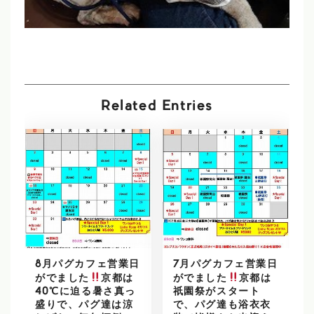
Related Entries
8月パグカフェ営業日
7月パグカフェ営業日
がでました
京都は
がでました
京都は
40℃に迫る暑さ真っ
祇園祭がスタート
盛りで、パグ達は涼
で、パグ達も浴衣衣