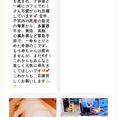
も恵まれ、子供達と
一緒にカフェでたく
さん可愛がられ活躍
しています
去年、
子宮内の死産の胎児
の毒素から、多臓器
不全、黄疸、高熱、
心臓弁膜など緊急手
術で、一命をとりと
めた奇跡のこです。
もう赤ちゃんは産め
ませんが、まだ4才！
これからもみんなと
楽しく元気に長生き
してほしいです
これからも、応援宜
しくお願いします
️