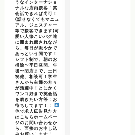
うなインターナショ
ナルな店内接客！英
会話できれば尚可！
(話せなくてもマニュ
アル、ジェスチャー
等で接客できます)可
愛い人懐こいパグ達
に囲まれ癒されなが
ら、毎日が賑やかで
あっという間です！
シフト制で、朝のお
掃除〜平日昼間、午
後〜閉店まで、土日
祝他、相談可！学生
さんから主婦の方々
が活躍中！とにかく
ワンコ好きで英会話
を磨きたい方等！お
待ちしてます！！
他で求人広告見た方
はこちらホームペー
ジのお問い合わせか
ら、面接のお申し込
みお願いします！