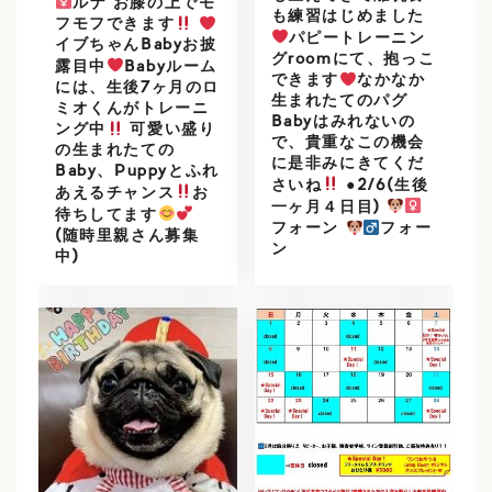
ルナ お膝の上でモ
も練習はじめました
フモフできます
パピートレーニン
イブちゃんBabyお披
グroomにて、抱っこ
露目中
Babyルーム
できます
なかなか
には、生後7ヶ月のロ
生まれたてのパグ
ミオくんがトレーニ
Babyはみれないの
ング中
可愛い盛り
で、貴重なこの機会
の生まれたての
に是非みにきてくだ
Baby、Puppyとふれ
さいね
●2/6(生後
あえるチャンス
お
一ヶ月４日目)
待ちしてます
フォーン
フォー
(随時里親さん募集
ン
中)