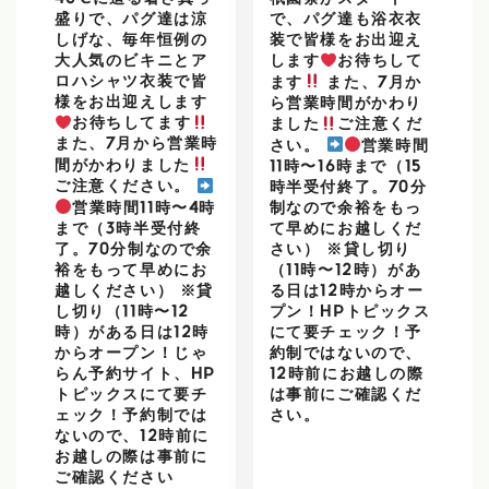
盛りで、パグ達は涼
で、パグ達も浴衣衣
しげな、毎年恒例の
装で皆様をお出迎え
大人気のビキニとア
します
お待ちして
ロハシャツ衣装で皆
ます
また、7月か
様をお出迎えします
ら営業時間がかわり
お待ちしてます
ました
ご注意くだ
また、7月から営業時
さい。
営業時間
間がかわりました
11時〜16時まで（15
ご注意ください。
時半受付終了。70分
営業時間11時〜4時
制なので余裕をもっ
まで（3時半受付終
て早めにお越しくだ
了。70分制なので余
さい） ※貸し切り
裕をもって早めにお
（11時〜12時）があ
越しください） ※貸
る日は12時からオー
し切り（11時〜12
プン！HPトピックス
時）がある日は12時
にて要チェック！予
からオープン！じゃ
約制ではないので、
らん予約サイト、HP
12時前にお越しの際
トピックスにて要チ
は事前にご確認くだ
ェック！予約制では
さい。
ないので、12時前に
お越しの際は事前に
ご確認ください