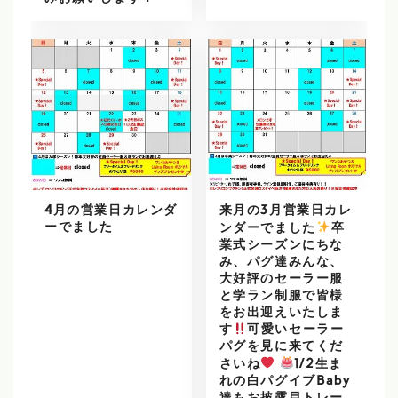
4月の営業日カレンダ
来月の3月営業日カレ
ーでました
ンダーでました
️
卒
業式シーズンにちな
み、パグ達みんな、
大好評のセーラー服
と学ラン制服で皆様
をお出迎えいたしま
す
可愛いセーラー
パグを見に来てくだ
さいね
1/2生ま
れの白パグイブBaby