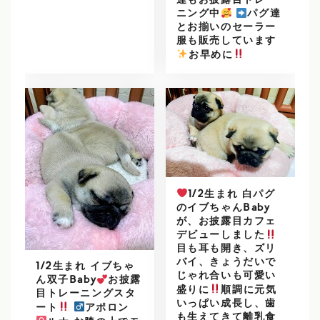
達もお披露目トレー
ニング中
パグ達
とお揃いのセーラー
服も販売しています
️
お早めに
1/2生まれ 白パグ
のイブちゃんBaby
が、お披露目カフェ
デビューしました
目も耳も開き、ズリ
バイ、きょうだいで
1/2生まれ イブちゃ
じゃれ合いも可愛い
ん双子Baby
お披露
盛りに
順調に元気
目トレーニングスタ
いっぱい成長し、歯
ート
アポロン
も生えてきて離乳食