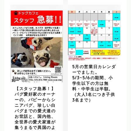
5月の営業日カレンダ
ーでました。
5/3~5/6の期間、小
学生以下の方は無
【スタッフ急募！】
料・中学生は半額。
パグ愛好家のオーナ
（大人1名につき子供
ーの、パピーからシ
3名まで）
ニアパグ、珍しい白
パグまでの愛犬達の
お世話と、国内他、
全世界の愛犬家達が
集うまるで異国のよ