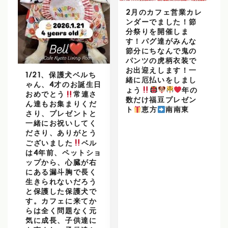
2月のカフェ営業カレ
ンダーでました！節
分祭りを開催しま
す！パグ達がみんな
節分にちなんで鬼の
パンツの虎柄衣装で
お出迎えします！一
1/21、保護犬ベルち
緒に厄払いをしまし
ゃん、4才のお誕生日
ょう
年の
おめでとう
常連さ
数だけ福豆プレゼン
ん達もお集まりくだ
ト
恵方
南南東
さり、プレゼントと
一緒にお祝いしてく
ださり、ありがとう
ございました
ベル
は4年前、ペットショ
ップから、心臓が右
にある漏斗胸で長く
生きられないだろう
と保護した保護犬で
す。カフェに来てか
らは全く問題なく元
気に成長、子供達に