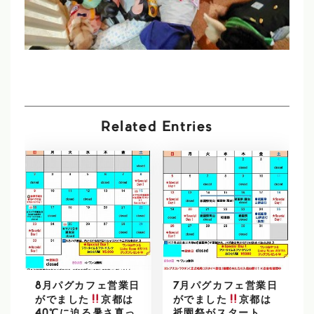
Related Entries
8月パグカフェ営業日
7月パグカフェ営業日
がでました
京都は
がでました
京都は
40℃に迫る暑さ真っ
祇園祭がスタート