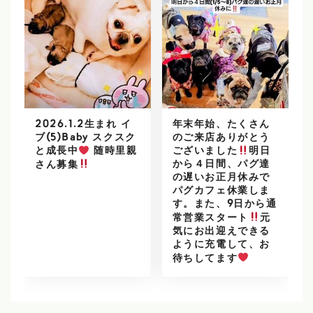
2026.1.2生まれ イ
年末年始、たくさん
ブ(5)Baby スクスク
のご来店ありがとう
と成長中
随時里親
ございました
明日
から４日間、パグ達
さん募集
の遅いお正月休みで
パグカフェ休業しま
す。また、9日から通
常営業スタート
元
気にお出迎えできる
ように充電して、お
待ちしてます