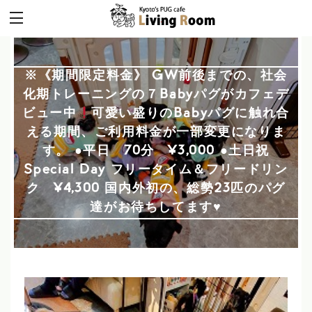
※《期間限定料金》 GW前後までの、社会
化期トレーニングの７Babyパグがカフェデ
ビュー中
可愛い盛りのBabyパグに触れ合
える期間、ご利用料金が一部変更になりま
す。 ●平日 70分 ¥3,000 ●土日祝
Special Day フリータイム＆フリードリン
ク ¥4,300 国内外初の、総勢23匹のパグ
達がお待ちしてます
♥