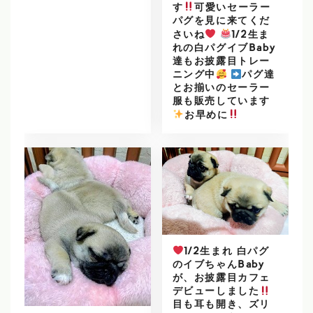
す
可愛いセーラー
パグを見に来てくだ
さいね
1/2生ま
れの白パグイブBaby
達もお披露目トレー
ニング中
パグ達
とお揃いのセーラー
服も販売しています
️
お早めに
1/2生まれ 白パグ
のイブちゃんBaby
が、お披露目カフェ
デビューしました
目も耳も開き、ズリ