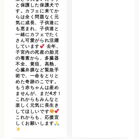
と保護した保護犬で
す。カフェに来てか
らは全く問題なく元
気に成長、子供達に
も恵まれ、子供達と
一緒にカフェでたく
さん可愛がられ活躍
しています
去年、
子宮内の死産の胎児
の毒素から、多臓器
不全、黄疸、高熱、
心臓弁膜など緊急手
術で、一命をとりと
めた奇跡のこです。
もう赤ちゃんは産め
ませんが、まだ4才！
これからもみんなと
楽しく元気に長生き
してほしいです
これからも、応援宜
しくお願いします
️