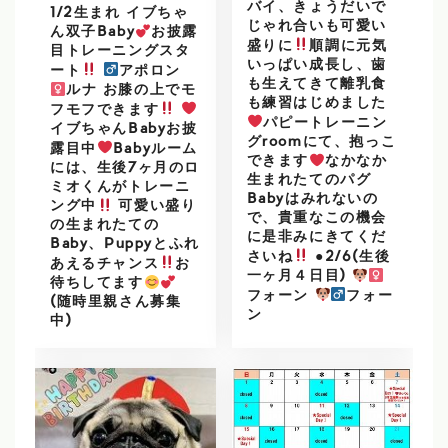
バイ、きょうだいで
1/2生まれ イブちゃ
じゃれ合いも可愛い
ん双子Baby
お披露
盛りに
順調に元気
目トレーニングスタ
いっぱい成長し、歯
ート
アポロン
も生えてきて離乳食
ルナ お膝の上でモ
も練習はじめました
フモフできます
パピートレーニン
イブちゃんBabyお披
グroomにて、抱っこ
露目中
Babyルーム
できます
なかなか
には、生後7ヶ月のロ
生まれたてのパグ
ミオくんがトレーニ
Babyはみれないの
ング中
可愛い盛り
で、貴重なこの機会
の生まれたての
に是非みにきてくだ
Baby、Puppyとふれ
さいね
●2/6(生後
あえるチャンス
お
一ヶ月４日目)
待ちしてます
フォーン
フォー
(随時里親さん募集
ン
中)