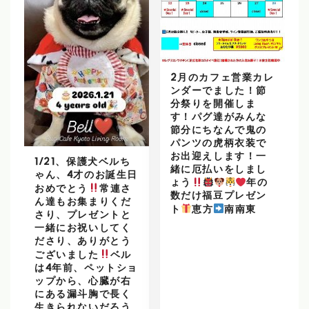
2月のカフェ営業カレ
ンダーでました！節
分祭りを開催しま
す！パグ達がみんな
節分にちなんで鬼の
パンツの虎柄衣装で
お出迎えします！一
1/21、保護犬ベルち
緒に厄払いをしまし
ゃん、4才のお誕生日
ょう
年の
おめでとう
常連さ
数だけ福豆プレゼン
ん達もお集まりくだ
ト
恵方
南南東
さり、プレゼントと
一緒にお祝いしてく
ださり、ありがとう
ございました
ベル
は4年前、ペットショ
ップから、心臓が右
にある漏斗胸で長く
生きられないだろう