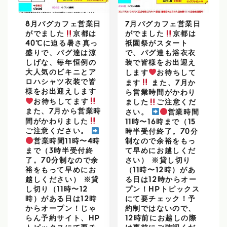
8月パグカフェ営業日
7月パグカフェ営業日
がでました
京都は
がでました
京都は
40℃に迫る暑さ真っ
祇園祭がスタート
盛りで、パグ達は涼
で、パグ達も浴衣衣
しげな、毎年恒例の
装で皆様をお出迎え
大人気のビキニとア
します
お待ちして
ロハシャツ衣装で皆
ます
また、7月か
様をお出迎えします
ら営業時間がかわり
お待ちしてます
ました
ご注意くだ
また、7月から営業時
さい。
営業時間
間がかわりました
11時〜16時まで（15
ご注意ください。
時半受付終了。70分
営業時間11時〜4時
制なので余裕をもっ
まで（3時半受付終
て早めにお越しくだ
了。70分制なので余
さい） ※貸し切り
裕をもって早めにお
（11時〜12時）があ
越しください） ※貸
る日は12時からオー
し切り（11時〜12
プン！HPトピックス
時）がある日は12時
にて要チェック！予
からオープン！じゃ
約制ではないので、
らん予約サイト、HP
12時前にお越しの際