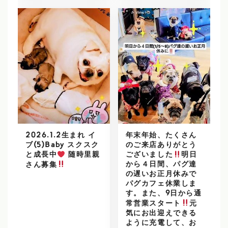
2026.1.2生まれ イ
年末年始、たくさん
ブ(5)Baby スクスク
のご来店ありがとう
と成長中
随時里親
ございました
明日
から４日間、パグ達
さん募集
の遅いお正月休みで
パグカフェ休業しま
す。また、9日から通
常営業スタート
元
気にお出迎えできる
ように充電して、お