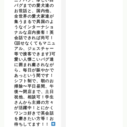
ニアパグ、珍しい白
パグまでの愛犬達の
お世話と、国内他、
全世界の愛犬家達が
集うまるで異国のよ
うなインターナショ
ナルな店内接客！英
会話できれば尚可！
(話せなくてもマニュ
アル、ジェスチャー
等で接客できます)可
愛い人懐こいパグ達
に囲まれ癒されなが
ら、毎日が賑やかで
あっという間です！
シフト制で、朝のお
掃除〜平日昼間、午
後〜閉店まで、土日
祝他、相談可！学生
さんから主婦の方々
が活躍中！とにかく
ワンコ好きで英会話
を磨きたい方等！お
待ちしてます！！