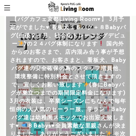
【パグカフェ京都Living Room
♥
】 3月予
定がでました
♥
看板犬１６パグ＋８Babyパ
グ(生後２ヶ月、社会化トレーニングデビュ
ー
)の２４パグ体制になります
国内外
からのお客さまで、店内混み合う事が予想
されますので、お客さまと、看板犬、Baby
パグ達の安全確保の為のスタッフ増員他、
環境整備に特別料金とさせて頂きますの
で、宜しくお願い致します
(春にBabyパ
グが巣立つまでの期間限定料金になります)
3月の衣装は、卒業シーズンにちなんで毎年
恒例の大人気のセーラー服、学ラン
Baby
パグ達は幼稚園スモックでお出迎え致しま
す
♥
８Babys
♥
全員素敵な里親さんが決ま
りました
ありがとうございました
※次