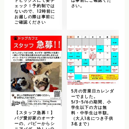
トピックスにて要チ
は事前にご確認くだ
ェック！予約制では
さい。
ないので、12時前に
お越しの際は事前に
ご確認ください
5月の営業日カレンダ
ーでました。
5/3~5/6の期間、小
学生以下の方は無
【スタッフ急募！】
料・中学生は半額。
パグ愛好家のオーナ
（大人1名につき子供
ーの、パピーからシ
3名まで）