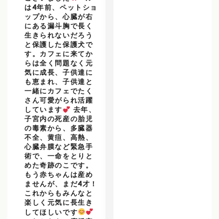
は4年前、ペットショ
ップから、心臓が右
にある漏斗胸で長く
生きられないだろう
と保護した保護犬で
す。カフェに来てか
らは全く問題なく元
気に成長、子供達に
も恵まれ、子供達と
一緒にカフェでたく
さん可愛がられ活躍
しています
去年、
子宮内の死産の胎児
の毒素から、多臓器
不全、黄疸、高熱、
心臓弁膜など緊急手
術で、一命をとりと
めた奇跡のこです。
もう赤ちゃんは産め
ませんが、まだ4才！
これからもみんなと
楽しく元気に長生き
してほしいです