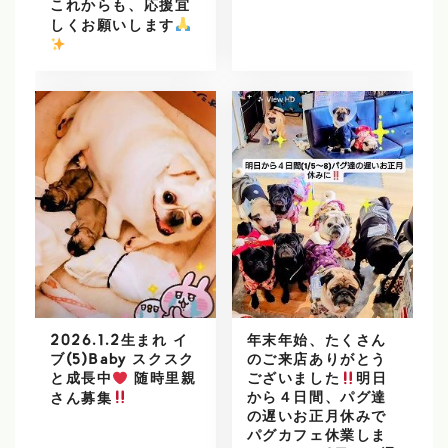
これからも、応援宜
しくお願いします
️
2026.1.2生まれ イ
年末年始、たくさん
ブ(5)Baby スクスク
のご来店ありがとう
と成長中
随時里親
ございました
明日
から４日間、パグ達
さん募集
の遅いお正月休みで
パグカフェ休業しま