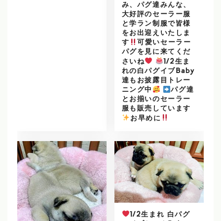
み、パグ達みんな、
大好評のセーラー服
と学ラン制服で皆様
をお出迎えいたしま
す
可愛いセーラー
パグを見に来てくだ
さいね
1/2生ま
れの白パグイブBaby
達もお披露目トレー
ニング中
パグ達
とお揃いのセーラー
服も販売しています
️
お早めに
1/2生まれ 白パグ