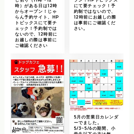
し切り（11時〜12
プン！HPトピックス
時）がある日は12時
にて要チェック！予
からオープン！じゃ
約制ではないので、
らん予約サイト、HP
12時前にお越しの際
トピックスにて要チ
は事前にご確認くだ
ェック！予約制では
さい。
ないので、12時前に
お越しの際は事前に
ご確認ください
5月の営業日カレンダ
ーでました。
5/3~5/6の期間、小