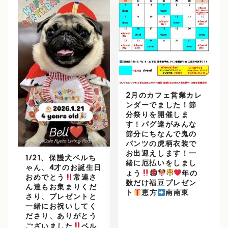
2月のカフェ営業カレ
ンダーでました！節
分祭りを開催しま
す！パグ達がみんな
節分にちなんで鬼の
パンツの虎柄衣装で
お出迎えします！一
1/21、保護犬ベルち
緒に厄払いをしまし
ゃん、4才のお誕生日
ょう
年の
おめでとう
常連さ
数だけ福豆プレゼン
ん達もお集まりくだ
ト
恵方
南南東
さり、プレゼントと
一緒にお祝いしてく
ださり、ありがとう
ございました
ベル