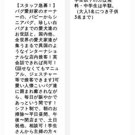
学生以下の方は無
【スタッフ急募！】
料・中学生は半額。
パグ愛好家のオーナ
（大人1名につき子供
ーの、パピーからシ
3名まで）
ニアパグ、珍しい白
パグまでの愛犬達の
お世話と、国内他、
全世界の愛犬家達が
集うまるで異国のよ
うなインターナショ
ナルな店内接客！英
会話できれば尚可！
(話せなくてもマニュ
アル、ジェスチャー
等で接客できます)可
愛い人懐こいパグ達
に囲まれ癒されなが
ら、毎日が賑やかで
あっという間です！
シフト制で、朝のお
掃除〜平日昼間、午
後〜閉店まで、土日
祝他、相談可！学生
さんから主婦の方々