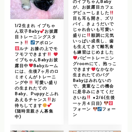
のイブちゃんBaby
が、お披露目カフェ
デビューしました
目も耳も開き、ズリ
バイ、きょうだいで
1/2生まれ イブちゃ
じゃれ合いも可愛い
ん双子Baby
お披露
盛りに
順調に元気
目トレーニングスタ
いっぱい成長し、歯
ート
アポロン
も生えてきて離乳食
ルナ お膝の上でモ
も練習はじめました
フモフできます
パピートレーニン
イブちゃんBabyお披
グroomにて、抱っこ
露目中
Babyルーム
できます
なかなか
には、生後7ヶ月のロ
生まれたてのパグ
ミオくんがトレーニ
Babyはみれないの
ング中
可愛い盛り
で、貴重なこの機会
の生まれたての
に是非みにきてくだ
Baby、Puppyとふれ
さいね
●2/6(生後
あえるチャンス
お
一ヶ月４日目)
待ちしてます
フォーン
フォー
(随時里親さん募集
ン
中)