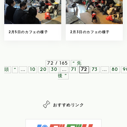
2月5日のカフェの様子
2月3日のカフェの様子
72 / 165
« 先
頭
«
...
10
20
30
...
71
72
73
...
80
9
後 »
おすすめリンク