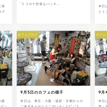
^) コロナ対策もバッチ...
ご来
本日
ロナ
とうご
カフェブログ
カフェ
9月5日のカフェの様子
9月
大阪
本日は、東京・大阪・滋賀・京都からの
本日
(^-
ご来店ありがとうございました(^-^)
賀・