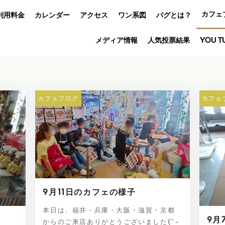
カフェ
利用料金
カレンダー
アクセス
ワン系図
パグとは？
メディア情報
人気投票結果
YOU T
カフェブログ
カフェ
9月11日のカフェの様子
本日は、福井・兵庫・大阪・滋賀・京都
9月
からのご来店ありがとうございました(^-