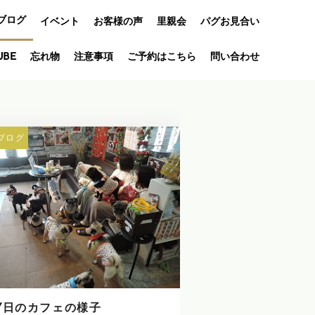
ブログ
イベント
お客様の声
里親会
パグお見合い
オフ会
UBE
忘れ物
注意事項
ご予約はこちら
問い合わせ
アニバーサリ
ー
ブログ
7日のカフェの様子