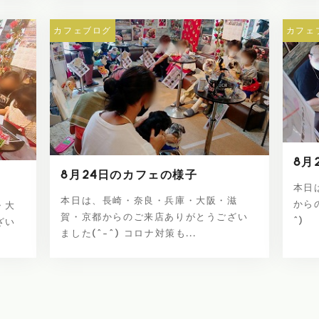
カフェブログ
カフェ
8月
8月24日のカフェの様子
本日
本日は、長崎・奈良・兵庫・大阪・滋
から
・大
賀・京都からのご来店ありがとうござい
^)
ざい
ました(^-^) コロナ対策も...