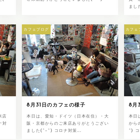
ました
カフェブログ
カフェ
8月31日のカフェの様子
8月
来店
本日は、愛知・ドイツ（日本在住）・大
本日
ナ対
阪・京都からのご来店ありがとうござい
から
ました(^-^) コロナ対策...
^) 