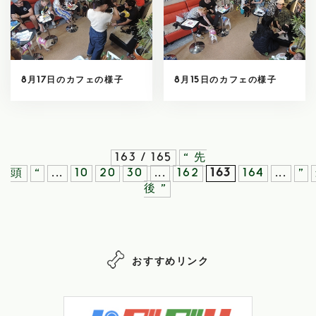
8月17日のカフェの様子
8月15日のカフェの様子
163 / 165
« 先
頭
«
...
10
20
30
...
162
163
164
...
»
後 »
おすすめリンク