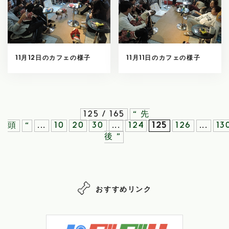
11月12日のカフェの様子
11月11日のカフェの様子
125 / 165
« 先
頭
«
...
10
20
30
...
124
125
126
...
13
後 »
おすすめリンク