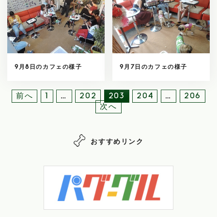
9月8日のカフェの様子
9月7日のカフェの様子
他
前へ
1
…
202
203
204
…
206
の
次へ
記
事
おすすめリンク