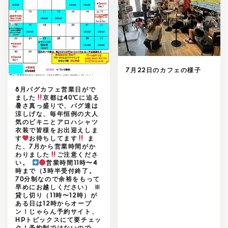
7月22日のカフェの様子
8月パグカフェ営業日がで
ました
京都は40℃に迫る
暑さ真っ盛りで、パグ達は
涼しげな、毎年恒例の大人
気のビキニとアロハシャツ
衣装で皆様をお出迎えしま
す
お待ちしてます
ま
た、7月から営業時間がか
わりました
ご注意くださ
い。
営業時間11時〜4
時まで（3時半受付終了。
70分制なので余裕をもって
早めにお越しください） ※
貸し切り（11時〜12時）が
ある日は12時からオープ
ン！じゃらん予約サイト、
HPトピックスにて要チェッ