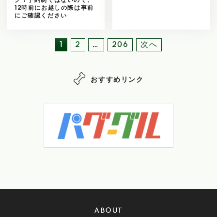
ク！予約制ではないので、
12時前にお越しの際は事前
にご確認ください
他
1
2
…
206
次へ
の
記
事
おすすめリンク
ABOUT