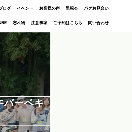
ブログ
イベント
お客様の声
里親会
パグお見合い
UBE
忘れ物
オフ会
注意事項
ご予約はこちら
問い合わせ
アニバーサリ
ー
牛バーベキ