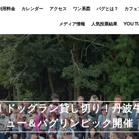
利用料金
カレンダー
アクセス
ワン系図
パグとは？
カフェ
メディア情報
人気投票結果
YOU T
！ドッグラン貸し切り！丹波
ュー＆パグリンピック開催