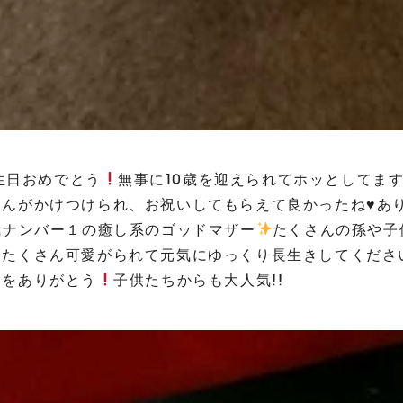
誕生日おめでとう
無事に10歳を迎えられてホッとしてま
さんがかけつけられ、お祝いしてもらえて良かったね
♥️
あ
気ナンバー１の癒し系のゴッドマザー
たくさんの孫や子
にたくさん可愛がられて元気にゆっくり長生きしてくださ
しをありがとう
子供たちからも大人気!!