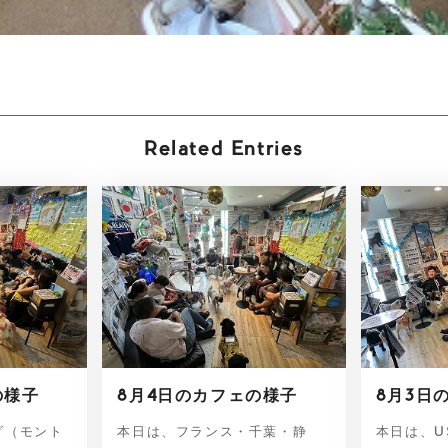
Related Entries
の様子
8月4日のカフェの様子
8月3日
ダ（モント
本日は、フランス・千葉・静
本日は、U