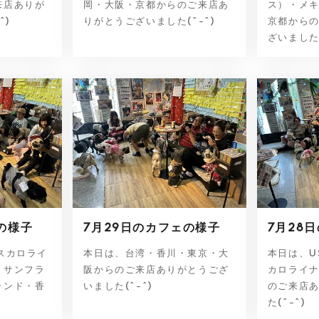
来店ありが
岡・大阪・京都からのご来店あ
ス）・メ
^)
りがとうございました(^-^)
京都から
ざいました(^
の様子
7月29日のカフェの様子
7月28
スカロライ
本日は、台湾・香川・東京・大
本日は、U
・サンフラ
阪からのご来店ありがとうござ
カロライ
ランド・香
いました(^-^)
のご来店
た(^-^)