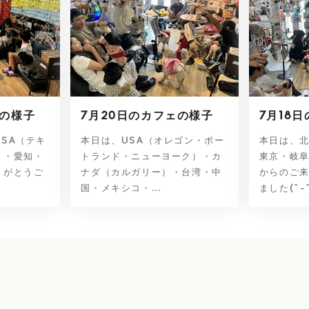
ェの様子
7月20日のカフェの様子
7月18
SA（テキ
本日は、USA（オレゴン・ポー
本日は、
）・愛知・
トランド・ニューヨーク）・カ
東京・岐
りがとうご
ナダ（カルガリー）・台湾・中
からのご
国・メキシコ・...
ました(^-