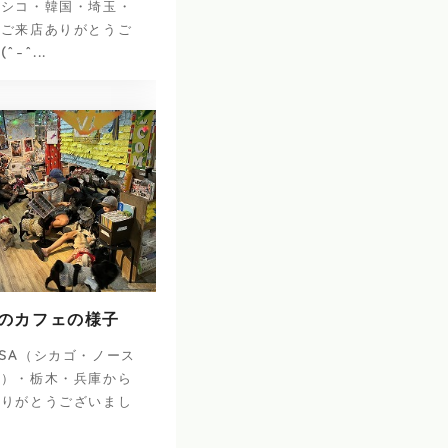
キシコ・韓国・埼玉・
のご来店ありがとうご
-^...
日のカフェの様子
SA（シカゴ・ノース
ナ）・栃木・兵庫から
ありがとうございまし