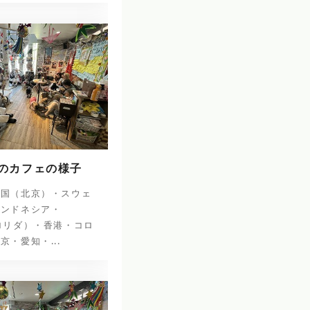
日のカフェの様子
中国（北京）・スウェ
インドネシア・
ロリダ）・香港・コロ
京・愛知・...