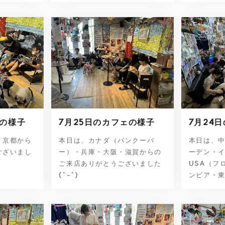
ェの様子
7月25日のカフェの様子
7月24
・京都から
本日は、カナダ（バンクーバ
本日は、
ございまし
ー）・兵庫・大阪・滋賀からの
ーデン・
ご来店ありがとうございました
USA（フ
(^-^)
ンビア・東