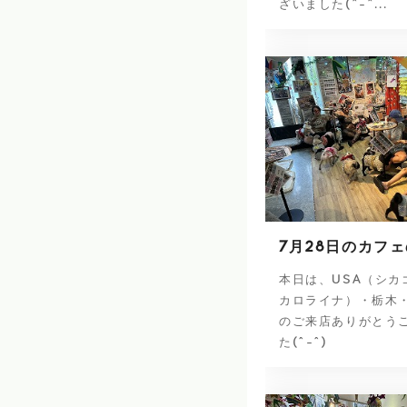
ざいました(^-^...
7月28日のカフ
本日は、USA（シカ
カロライナ）・栃木
のご来店ありがとう
た(^-^)