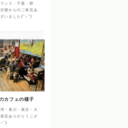
フランス・千葉・静
・京都からのご来店あ
ざいました(^-^)
日のカフェの様子
台湾・香川・東京・大
ご来店ありがとうござ
^-^)