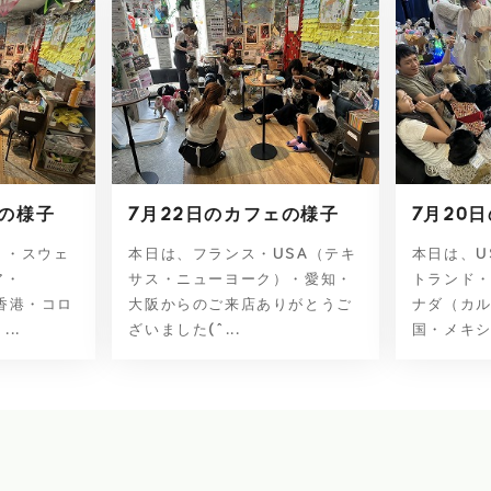
ェの様子
7月22日のカフェの様子
7月20
）・スウェ
本日は、フランス・USA（テキ
本日は、U
ア・
サス・ニューヨーク）・愛知・
トランド
香港・コロ
大阪からのご来店ありがとうご
ナダ（カ
..
ざいました(^...
国・メキシコ