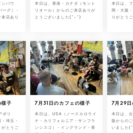
サンパウ
本日は、香港・カナダ（モント
本日は、
バーグ）・
リオール）からのご来店ありが
岡・大阪
ご来店あり
とうございました(^-^)
りがとうご
の様子
7月31日のカフェの様子
7月29
アポリ
本日は、USA（ノースカロライ
本日は、
国・埼玉・
ナ・カリフォルニア・サンフラ
阪からの
りがとうご
ンシスコ）・イングランド・香
いました(