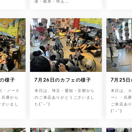
港・岐阜・埼玉...
ェの様子
7月26日のカフェの様子
7月25
ゴ・ノース
本日は、埼玉・愛知・京都から
本日は、
・兵庫から
のご来店ありがとうございまし
ー）・兵
ございまし
た(^-^)
ご来店あ
(^-^)