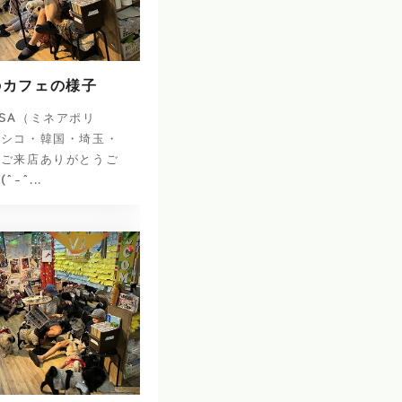
のカフェの様子
SA（ミネアポリ
キシコ・韓国・埼玉・
のご来店ありがとうご
-^...