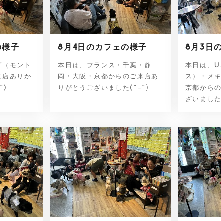
の様子
8月4日のカフェの様子
8月3日
ダ（モント
本日は、フランス・千葉・静
本日は、U
来店ありが
岡・大阪・京都からのご来店あ
ス）・メ
^)
りがとうございました(^-^)
京都から
ざいました(^