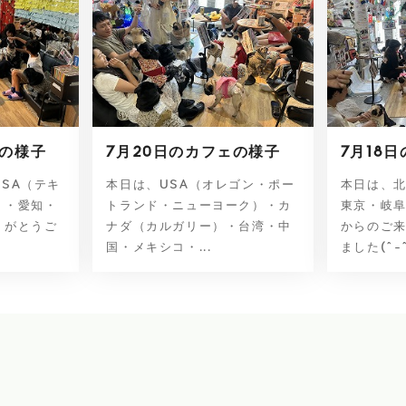
ェの様子
7月20日のカフェの様子
7月18
SA（テキ
本日は、USA（オレゴン・ポー
本日は、
）・愛知・
トランド・ニューヨーク）・カ
東京・岐
りがとうご
ナダ（カルガリー）・台湾・中
からのご
国・メキシコ・...
ました(^-