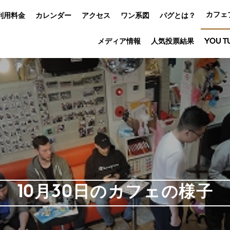
カフェ
利用料金
カレンダー
アクセス
ワン系図
パグとは？
メディア情報
人気投票結果
YOU T
10月30日のカフェの様子