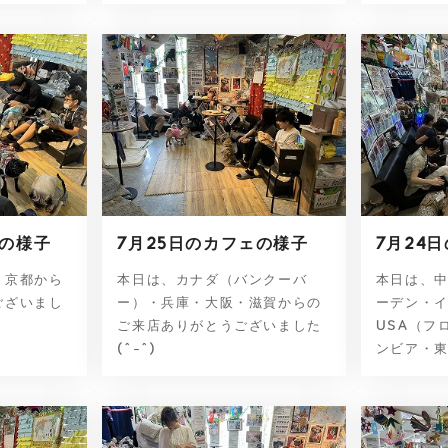
ェの様子
7月25日のカフェの様子
7月24
・京都から
本日は、カナダ（バンクーバ
本日は、
ございまし
ー）・兵庫・大阪・滋賀からの
ーデン・
ご来店ありがとうございました
USA（フ
(^-^)
ンビア・東