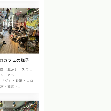
日のカフェの様子
中国（北京）・スウェ
インドネシア・
ロリダ）・香港・コロ
京・愛知・...