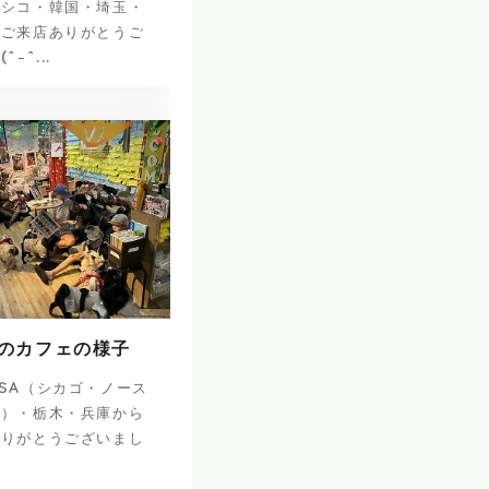
キシコ・韓国・埼玉・
のご来店ありがとうご
-^...
日のカフェの様子
SA（シカゴ・ノース
ナ）・栃木・兵庫から
ありがとうございまし