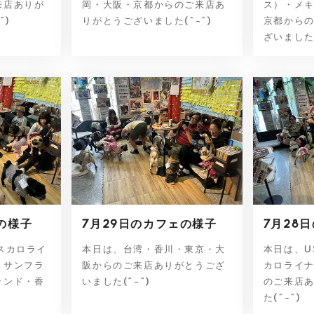
来店ありが
岡・大阪・京都からのご来店あ
ス）・メ
^)
りがとうございました(^-^)
京都から
ざいました(^
の様子
7月29日のカフェの様子
7月28
スカロライ
本日は、台湾・香川・東京・大
本日は、U
・サンフラ
阪からのご来店ありがとうござ
カロライ
ランド・香
いました(^-^)
のご来店
た(^-^)