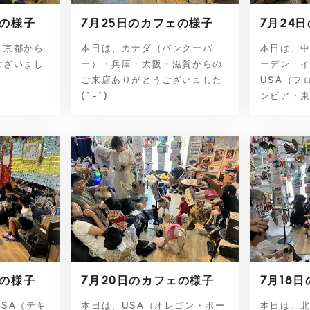
ェの様子
7月25日のカフェの様子
7月24
・京都から
本日は、カナダ（バンクーバ
本日は、
ございまし
ー）・兵庫・大阪・滋賀からの
ーデン・
ご来店ありがとうございました
USA（フ
(^-^)
ンビア・東
ェの様子
7月20日のカフェの様子
7月18
SA（テキ
本日は、USA（オレゴン・ポー
本日は、