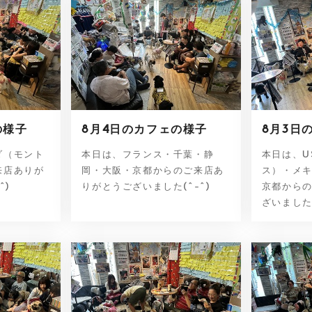
の様子
8月4日のカフェの様子
8月3日
ダ（モント
本日は、フランス・千葉・静
本日は、U
来店ありが
岡・大阪・京都からのご来店あ
ス）・メ
^)
りがとうございました(^-^)
京都から
ざいました(^