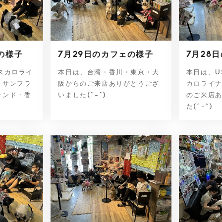
の様子
7月29日のカフェの様子
7月28
スカロライ
本日は、台湾・香川・東京・大
本日は、U
・サンフラ
阪からのご来店ありがとうござ
カロライ
ランド・香
いました(^-^)
のご来店
た(^-^)