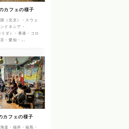
日のカフェの様子
中国（北京）・スウェ
インドネシア・
ロリダ）・香港・コロ
京・愛知・...
日のカフェの様子
北海道・福井・福島・