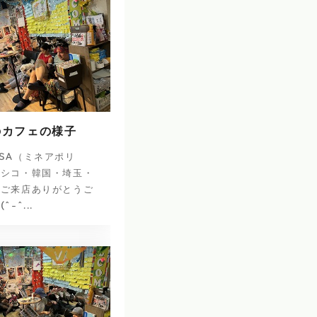
のカフェの様子
SA（ミネアポリ
キシコ・韓国・埼玉・
のご来店ありがとうご
-^...