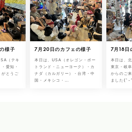
ェの様子
7月20日のカフェの様子
7月18
SA（テキ
本日は、USA（オレゴン・ポー
本日は、
）・愛知・
トランド・ニューヨーク）・カ
東京・岐
りがとうご
ナダ（カルガリー）・台湾・中
からのご
国・メキシコ・...
ました(^-