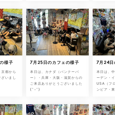
ェの様子
7月25日のカフェの様子
7月24
・京都から
本日は、カナダ（バンクーバ
本日は、
ございまし
ー）・兵庫・大阪・滋賀からの
ーデン・
ご来店ありがとうございました
USA（フ
(^-^)
ンビア・東