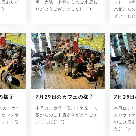
来店ありが
岡・大阪・京都からのご来店あ
ス）・メ
^)
りがとうございました(^-^)
京都から
ざいました(^
の様子
7月29日のカフェの様子
7月28
スカロライ
本日は、台湾・香川・東京・大
本日は、U
・サンフラ
阪からのご来店ありがとうござ
カロライ
ランド・香
いました(^-^)
のご来店
た(^-^)