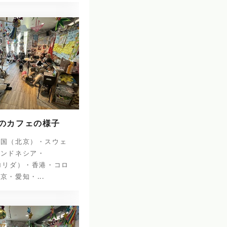
日のカフェの様子
中国（北京）・スウェ
インドネシア・
ロリダ）・香港・コロ
京・愛知・...