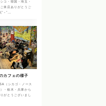
キシコ・韓国・埼玉・
のご来店ありがとうご
-^...
日のカフェの様子
SA（シカゴ・ノース
ナ）・栃木・兵庫から
ありがとうございまし