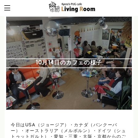
10月14日のカフェの様子
今日はUSA（ジョージア）・カナダ（バンクーバ
ー）・オーストラリア（メルボルン）・ドイツ（シュ
トゥットガルト）・愛知・三重・大阪・京都からのご