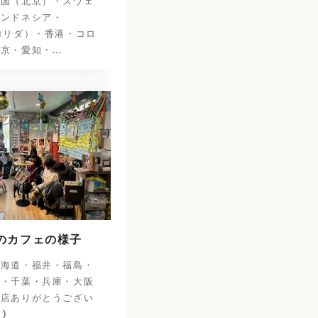
中国（北京）・スウェ
インドネシア・
ロリダ）・香港・コロ
京・愛知・...
日のカフェの様子
北海道・福井・福島・
阜・千葉・兵庫・大阪
来店ありがとうござい
^)