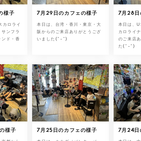
の様子
7月29日のカフェの様子
7月28
スカロライ
本日は、台湾・香川・東京・大
本日は、U
・サンフラ
阪からのご来店ありがとうござ
カロライ
ランド・香
いました(^-^)
のご来店
た(^-^)
ェの様子
7月25日のカフェの様子
7月24