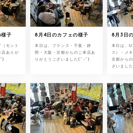
の様子
8月4日のカフェの様子
8月3日
ダ（モント
本日は、フランス・千葉・静
本日は、U
来店ありが
岡・大阪・京都からのご来店あ
ス）・メ
^)
りがとうございました(^-^)
京都から
ざいました(^