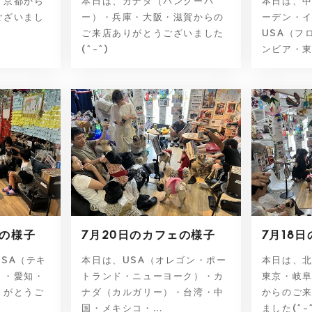
・京都から
本日は、カナダ（バンクーバ
本日は、
ございまし
ー）・兵庫・大阪・滋賀からの
ーデン・
ご来店ありがとうございました
USA（フ
(^-^)
ンビア・東
ェの様子
7月20日のカフェの様子
7月18
SA（テキ
本日は、USA（オレゴン・ポー
本日は、
）・愛知・
トランド・ニューヨーク）・カ
東京・岐
りがとうご
ナダ（カルガリー）・台湾・中
からのご
国・メキシコ・...
ました(^-