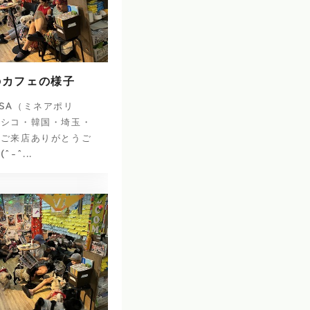
のカフェの様子
SA（ミネアポリ
キシコ・韓国・埼玉・
のご来店ありがとうご
-^...