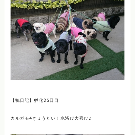
【鴨日記】孵化25日目
カルガモ4きょうだい！水浴び大喜び♬