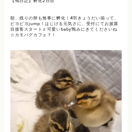
【鴨日記】孵化2日目
朝、残りの卵も無事に孵化！4羽きょうだい揃って、
ピヨピヨjump！はじける元気さに、受付にてお披露
目接客スタート♬可愛いbaby鴨みにきてくださいね
☆カモパグカフェ？！