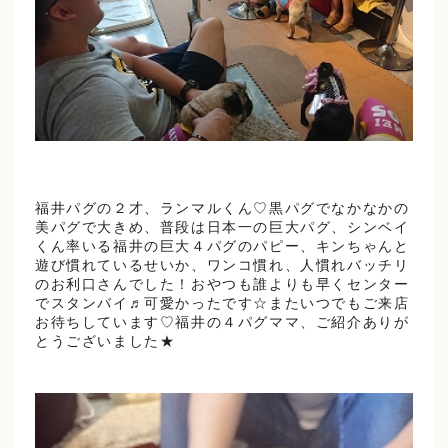
福井パグの２才、ランマルくん♡黒パグでなかなかの
美パグで大きめ、普段は日本一の巨大パグ、シンベイ
くん率いる福井の巨大４パグのパピー、キンちゃんと
遊び慣れているせいか、ワンコ慣れ、人慣れバッチリ
のお利口さんでした！おやつも誰よりも早くセンター
でスタンバイ♬可愛かったです☆またいつでもご来店
お待ちしています♡福井の４パグママ、ご紹介ありが
とうございました★