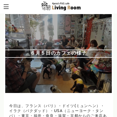
６月５日のカフェの様子
今日は、フランス（パリ）・ドイツ(ミュンヘン）・
イラク（バクダッド）・USA（ニューヨーク・タン
パ）・東京・福井・奈良・滋賀・京都からのご来店あ