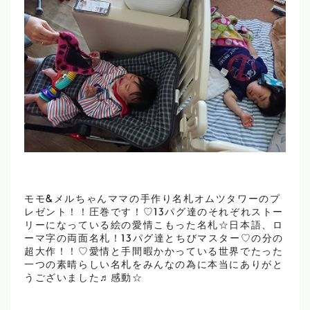
モモ&メルちゃんママの手作り名札オムツタワーのプ
レゼント！！圧巻です！♡13パグ達のそれぞれストー
リーになっている絵の愛情こもった名札☆日本語、ロ
ーマ字の両面名札！13パグ達とちびマスター♡の分の
超大作！！♡愛情と手間暇かかっている世界でたった
一つの素晴らしい名札をみんなの為に本当にありがと
うございました♬感動☆