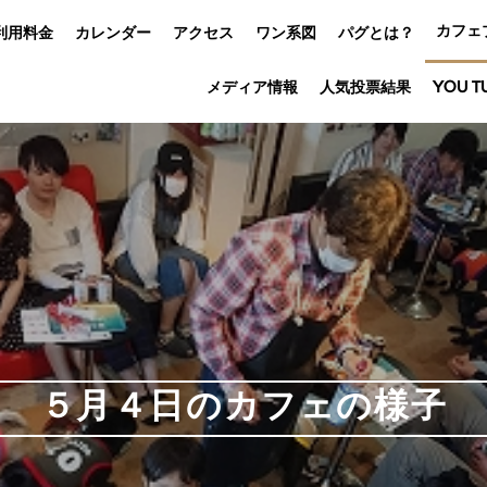
カフェ
利用料金
カレンダー
アクセス
ワン系図
パグとは？
メディア情報
人気投票結果
YOU T
５月４日のカフェの様子