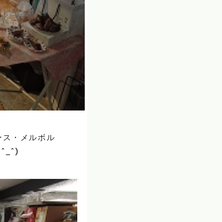
ース・メルボル
_^)