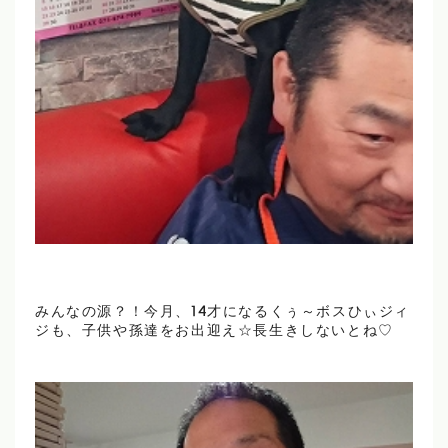
みんなの源？！今月、14才になるくぅ～ボスひぃジィ
ジも、子供や孫達をお出迎え☆長生きしないとね♡