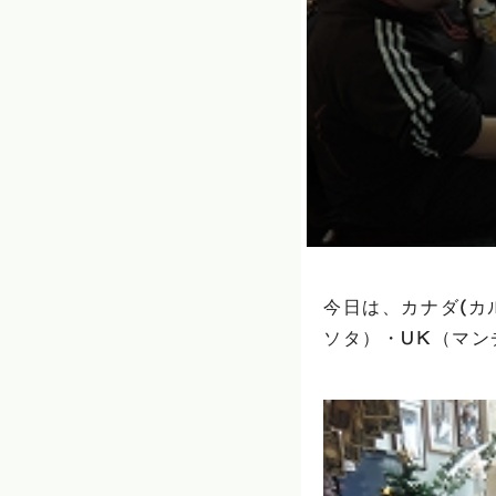
今日は、カナダ(カ
ソタ）・UK（マン